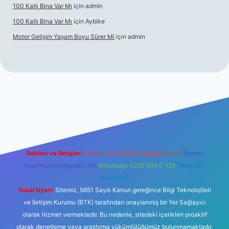
100 Katlı Bina Var Mı
için
admin
100 Katlı Bina Var Mı
için
Aybike
Motor Gelişim Yaşam Boyu Sürer Mi
için
admin
bet güncel giriş
betexper.xyz
Reklam ve İletişim:
E-mail:
backlinkpaneli@gmail.com
Teams:
forumhizmeti@gmail.com
Whatsapp: 0262 606 0 726
Telegram:
@karabul
Yasal Uyarı:
Sitemiz, 5651 Sayılı Kanun gereğince Bilgi Teknolojileri
ve İletişim Kurumu (BTK) tarafından onaylanmış bir Yer Sağlayıcı
olarak hizmet vermektedir. Bu nedenle, sitedeki içerikleri proaktif
olarak denetleme veya araştırma yükümlülüğümüz bulunmamaktadır.