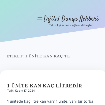
Dijital Dünya Rehberi
menüyü
aç
Teknoloji sırlarını eğlenceli keşfet!
Anasayfa
Gizlilik Politikası
Yasal Uyarı
ETIKET:
1 ÜNITE KAN KAÇ TL
Hakkımızda
1 ÜNITE KAN KAÇ LITREDIR
Tarih: Kasım 17, 2024
1 ünitede kaç litre kan var? 1 ünite, yani bir torba