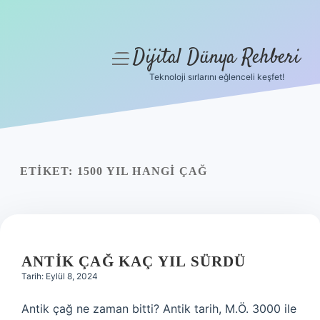
Dijital Dünya Rehberi
menüyü
aç
Teknoloji sırlarını eğlenceli keşfet!
Anasayfa
Gizlilik Politikası
Yasal Uyarı
ETIKET:
1500 YIL HANGI ÇAĞ
Hakkımızda
ANTIK ÇAĞ KAÇ YIL SÜRDÜ
Tarih: Eylül 8, 2024
Antik çağ ne zaman bitti? Antik tarih, M.Ö. 3000 ile