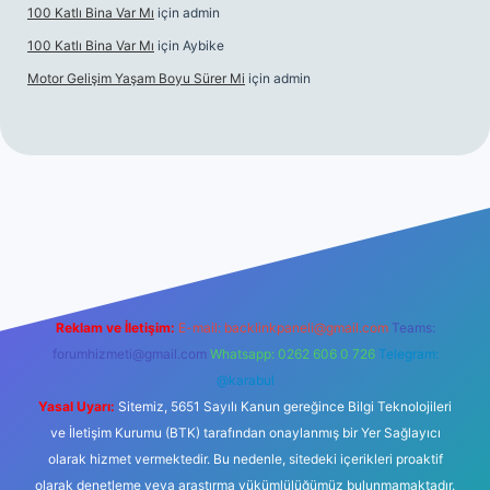
100 Katlı Bina Var Mı
için
admin
100 Katlı Bina Var Mı
için
Aybike
Motor Gelişim Yaşam Boyu Sürer Mi
için
admin
Reklam ve İletişim:
E-mail:
backlinkpaneli@gmail.com
Teams:
forumhizmeti@gmail.com
Whatsapp: 0262 606 0 726
Telegram:
@karabul
Yasal Uyarı:
Sitemiz, 5651 Sayılı Kanun gereğince Bilgi Teknolojileri
ve İletişim Kurumu (BTK) tarafından onaylanmış bir Yer Sağlayıcı
olarak hizmet vermektedir. Bu nedenle, sitedeki içerikleri proaktif
olarak denetleme veya araştırma yükümlülüğümüz bulunmamaktadır.