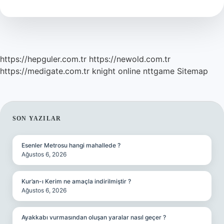
https://hepguler.com.tr
https://newold.com.tr
https://medigate.com.tr
knight online
nttgame
Sitemap
SIDEBAR
SON YAZILAR
Esenler Metrosu hangi mahallede ?
Ağustos 6, 2026
Kur’an-ı Kerim ne amaçla indirilmiştir ?
Ağustos 6, 2026
Ayakkabı vurmasından oluşan yaralar nasıl geçer ?