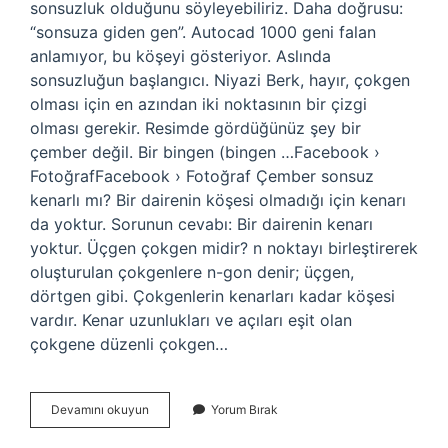
sonsuzluk olduğunu söyleyebiliriz. Daha doğrusu:
“sonsuza giden gen”. Autocad 1000 geni falan
anlamıyor, bu köşeyi gösteriyor. Aslında
sonsuzluğun başlangıcı. Niyazi Berk, hayır, çokgen
olması için en azından iki noktasının bir çizgi
olması gerekir. Resimde gördüğünüz şey bir
çember değil. Bir bingen (bingen …Facebook ›
FotoğrafFacebook › Fotoğraf Çember sonsuz
kenarlı mı? Bir dairenin köşesi olmadığı için kenarı
da yoktur. Sorunun cevabı: Bir dairenin kenarı
yoktur. Üçgen çokgen midir? n noktayı birleştirerek
oluşturulan çokgenlere n-gon denir; üçgen,
dörtgen gibi. Çokgenlerin kenarları kadar köşesi
vardır. Kenar uzunlukları ve açıları eşit olan
çokgene düzenli çokgen…
Çember
Devamını okuyun
Yorum Bırak
Çokgen
Midir