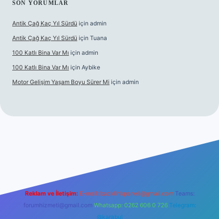
SON YORUMLAR
Antik Çağ Kaç Yıl Sürdü
için
admin
Antik Çağ Kaç Yıl Sürdü
için
Tuana
100 Katlı Bina Var Mı
için
admin
100 Katlı Bina Var Mı
için
Aybike
Motor Gelişim Yaşam Boyu Sürer Mi
için
admin
et güncel giriş
betexper.xyz
Reklam ve İletişim:
E-mail:
backlinkpaneli@gmail.com
Teams:
forumhizmeti@gmail.com
Whatsapp: 0262 606 0 726
Telegram:
@karabul