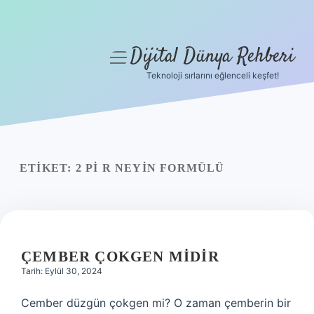
Dijital Dünya Rehberi
menüyü
aç
Teknoloji sırlarını eğlenceli keşfet!
Anasayfa
Gizlilik Politikası
Yasal Uyarı
ETIKET:
2 PI R NEYIN FORMÜLÜ
Hakkımızda
ÇEMBER ÇOKGEN MIDIR
Tarih: Eylül 30, 2024
Cember düzgün çokgen mi? O zaman çemberin bir