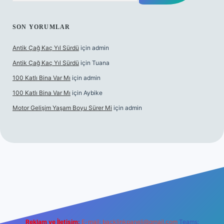
SON YORUMLAR
Antik Çağ Kaç Yıl Sürdü
için
admin
Antik Çağ Kaç Yıl Sürdü
için
Tuana
100 Katlı Bina Var Mı
için
admin
100 Katlı Bina Var Mı
için
Aybike
Motor Gelişim Yaşam Boyu Sürer Mi
için
admin
t güncel giriş
betexper.xyz
Reklam ve İletişim:
E-mail:
backlinkpaneli@gmail.com
Teams: