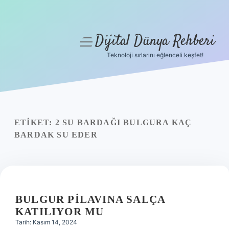
Dijital Dünya Rehberi
menüyü
aç
Teknoloji sırlarını eğlenceli keşfet!
Anasayfa
Gizlilik Politikası
Yasal Uyarı
ETIKET:
2 SU BARDAĞI BULGURA KAÇ
BARDAK SU EDER
Hakkımızda
BULGUR PILAVINA SALÇA
KATILIYOR MU
Tarih: Kasım 14, 2024