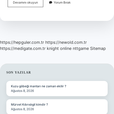
Bulgur
Devamını okuyun
Yorum Bırak
Pilavına
Salça
Katılıyor
Mu
https://hepguler.com.tr
https://newold.com.tr
https://medigate.com.tr
knight online
nttgame
Sitemap
SIDEBAR
SON YAZILAR
Kuzu göbeği mantarı ne zaman ekilir ?
Ağustos 8, 2026
Mürvet Kıbrıslıgil kimdir ?
Ağustos 8, 2026