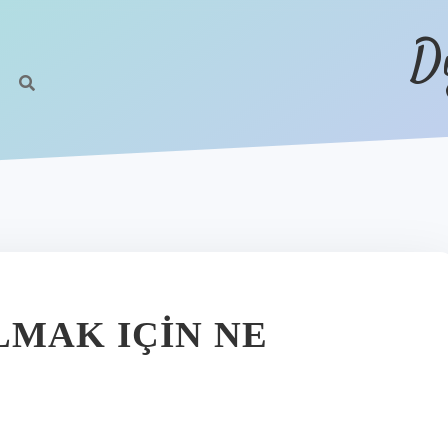
D
LMAK IÇIN NE