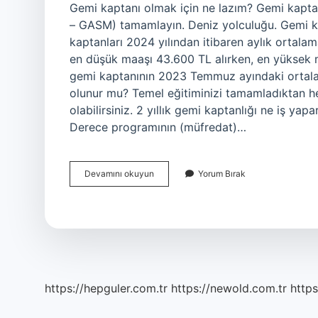
Gemi kaptanı olmak için ne lazım? Gemi kaptan
– GASM) tamamlayın. Deniz yolculuğu. Gemi ka
kaptanları 2024 yılından itibaren aylık ortal
en düşük maaşı 43.600 TL alırken, en yüksek m
gemi kaptanının 2023 Temmuz ayındaki ortala
olunur mu? Temel eğitiminizi tamamladıktan h
olabilirsiniz. 2 yıllık gemi kaptanlığı ne iş ya
Derece programının (müfredat)…
Gemi
Devamını okuyun
Yorum Bırak
Kaptanı
Olmak
Için
Ne
Gerekir
https://hepguler.com.tr
https://newold.com.tr
https