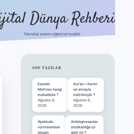
ijital Dünya Rehberi
Teknoloji sırlarını eğlenceli keşfet!
tulipbet güncel 
SIDEBAR
SON YAZILAR
Esenler
Kur’an-ı Kerim
Metrosu hangi
ne amaçla
mahallede ?
indirilmiştir ?
Ağustos 6,
Ağustos 6,
2026
2026
Ayakkabı
Antidepresanlar
vurmasından
unutkanlığa iyi
oluşan
gelir mi ?