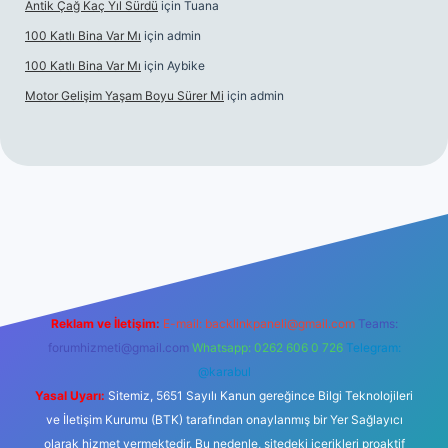
Antik Çağ Kaç Yıl Sürdü
için
Tuana
100 Katlı Bina Var Mı
için
admin
100 Katlı Bina Var Mı
için
Aybike
Motor Gelişim Yaşam Boyu Sürer Mi
için
admin
bet güncel giriş
betexper.xyz
Reklam ve İletişim:
E-mail:
backlinkpaneli@gmail.com
Teams:
forumhizmeti@gmail.com
Whatsapp: 0262 606 0 726
Telegram:
@karabul
Yasal Uyarı:
Sitemiz, 5651 Sayılı Kanun gereğince Bilgi Teknolojileri
ve İletişim Kurumu (BTK) tarafından onaylanmış bir Yer Sağlayıcı
olarak hizmet vermektedir. Bu nedenle, sitedeki içerikleri proaktif