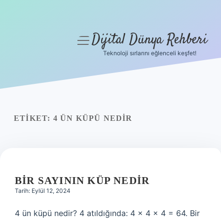
Dijital Dünya Rehberi
menüyü
aç
Teknoloji sırlarını eğlenceli keşfet!
Anasayfa
Gizlilik Politikası
Yasal Uyarı
ETIKET:
4 ÜN KÜPÜ NEDIR
Hakkımızda
BIR SAYININ KÜP NEDIR
Tarih: Eylül 12, 2024
4 ün küpü nedir? 4 atıldığında: 4 × 4 × 4 = 64. Bir