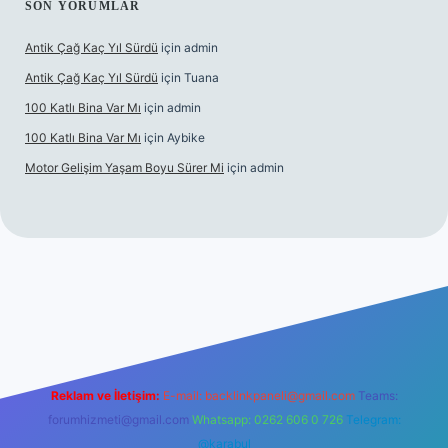
SON YORUMLAR
Antik Çağ Kaç Yıl Sürdü
için
admin
Antik Çağ Kaç Yıl Sürdü
için
Tuana
100 Katlı Bina Var Mı
için
admin
100 Katlı Bina Var Mı
için
Aybike
Motor Gelişim Yaşam Boyu Sürer Mi
için
admin
et güncel giriş
betexper.xyz
Reklam ve İletişim:
E-mail:
backlinkpaneli@gmail.com
Teams:
forumhizmeti@gmail.com
Whatsapp: 0262 606 0 726
Telegram:
@karabul