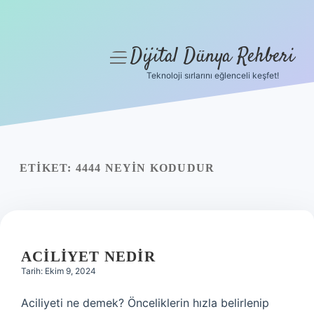
Dijital Dünya Rehberi
menüyü
aç
Teknoloji sırlarını eğlenceli keşfet!
Anasayfa
Gizlilik Politikası
Yasal Uyarı
ETIKET:
4444 NEYIN KODUDUR
Hakkımızda
ACILIYET NEDIR
Tarih: Ekim 9, 2024
Aciliyeti ne demek? Önceliklerin hızla belirlenip