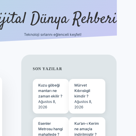
ijital Dünya Rehberi
Teknoloji sırlarını eğlenceli keşfet!
tulipbet güncel 
SIDEBAR
SON YAZILAR
Kuzu göbeği
Mürvet
mantarı ne
Kıbrıslıgil
zaman ekilir ?
kimdir ?
Ağustos 8,
Ağustos 8,
2026
2026
Esenler
Kur’an-ı Kerim
Metrosu hangi
ne amaçla
mahallede ?
indirilmiştir ?