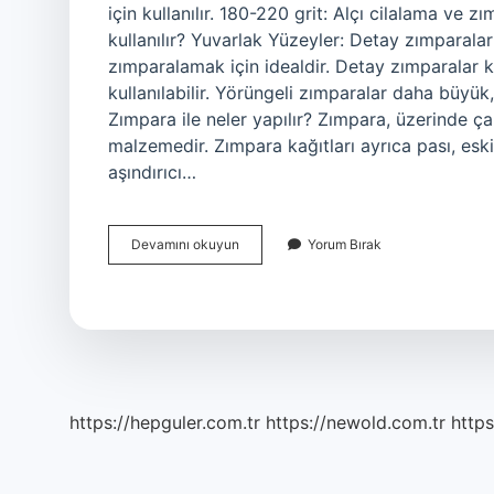
için kullanılır. 180-220 grit: Alçı cilalama ve
kullanılır? Yuvarlak Yüzeyler: Detay zımparala
zımparalamak için idealdir. Detay zımparalar kü
kullanılabilir. Yörüngeli zımparalar daha büyük,
Zımpara ile neler yapılır? Zımpara, üzerinde ça
malzemedir. Zımpara kağıtları ayrıca pası, eski
aşındırıcı…
Zımpara
Devamını okuyun
Yorum Bırak
Ne
Için
Kullanılır
https://hepguler.com.tr
https://newold.com.tr
https