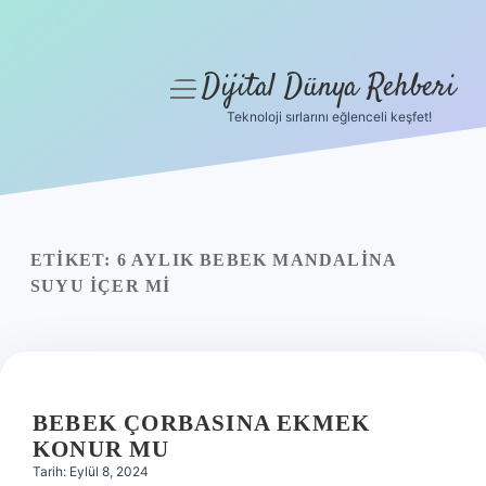
Dijital Dünya Rehberi
menüyü
aç
Teknoloji sırlarını eğlenceli keşfet!
Anasayfa
Gizlilik Politikası
Yasal Uyarı
ETIKET:
6 AYLIK BEBEK MANDALINA
SUYU IÇER MI
Hakkımızda
BEBEK ÇORBASINA EKMEK
KONUR MU
Tarih: Eylül 8, 2024