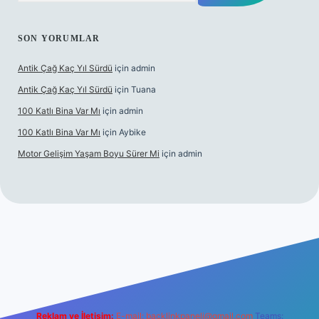
SON YORUMLAR
Antik Çağ Kaç Yıl Sürdü
için
admin
Antik Çağ Kaç Yıl Sürdü
için
Tuana
100 Katlı Bina Var Mı
için
admin
100 Katlı Bina Var Mı
için
Aybike
Motor Gelişim Yaşam Boyu Sürer Mi
için
admin
et güncel giriş
betexper.xyz
Reklam ve İletişim:
E-mail:
backlinkpaneli@gmail.com
Teams: