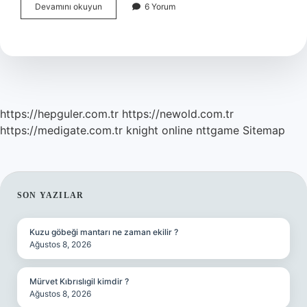
Bebek
Devamını okuyun
6 Yorum
Çorbasına
Ekmek
Konur
Mu
https://hepguler.com.tr
https://newold.com.tr
https://medigate.com.tr
knight online
nttgame
Sitemap
SIDEBAR
SON YAZILAR
Kuzu göbeği mantarı ne zaman ekilir ?
Ağustos 8, 2026
Mürvet Kıbrıslıgil kimdir ?
Ağustos 8, 2026