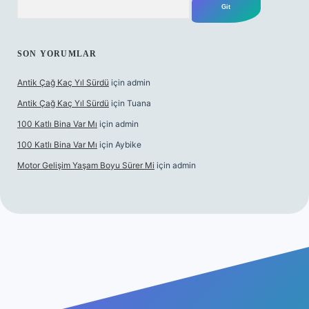
SON YORUMLAR
Antik Çağ Kaç Yıl Sürdü
için
admin
Antik Çağ Kaç Yıl Sürdü
için
Tuana
100 Katlı Bina Var Mı
için
admin
100 Katlı Bina Var Mı
için
Aybike
Motor Gelişim Yaşam Boyu Sürer Mi
için
admin
 güncel giriş
betexper.xyz