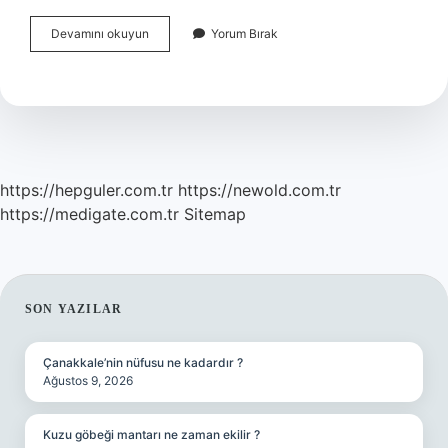
Anatomi
Devamını okuyun
Yorum Bırak
Uzmanı
Ne
Kadar
Kazanır
https://hepguler.com.tr
https://newold.com.tr
https://medigate.com.tr
Sitemap
SIDEBAR
SON YAZILAR
Çanakkale’nin nüfusu ne kadardır ?
Ağustos 9, 2026
Kuzu göbeği mantarı ne zaman ekilir ?