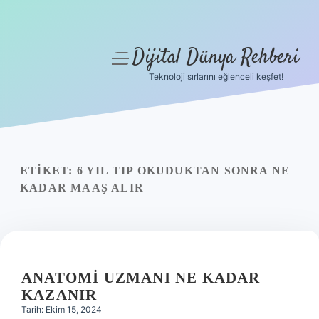
Dijital Dünya Rehberi
menüyü
aç
Teknoloji sırlarını eğlenceli keşfet!
Anasayfa
Gizlilik Politikası
Yasal Uyarı
ETIKET:
6 YIL TIP OKUDUKTAN SONRA NE
KADAR MAAŞ ALIR
Hakkımızda
ANATOMI UZMANI NE KADAR
KAZANIR
Tarih: Ekim 15, 2024