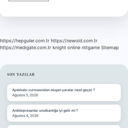
Haftalık
Bebek
Kalp
Atışı
Olur
Mu
https://hepguler.com.tr
https://newold.com.tr
https://medigate.com.tr
knight online
nttgame
Sitemap
SIDEBAR
SON YAZILAR
Ayakkabı vurmasından oluşan yaralar nasıl geçer ?
Ağustos 5, 2026
Antidepresanlar unutkanlığa iyi gelir mi ?
Ağustos 4, 2026