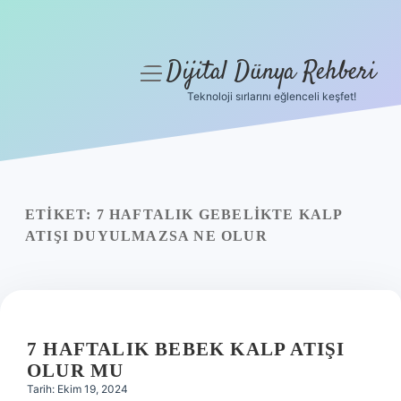
Dijital Dünya Rehberi
menüyü
aç
Teknoloji sırlarını eğlenceli keşfet!
Anasayfa
Gizlilik Politikası
Yasal Uyarı
ETIKET:
7 HAFTALIK GEBELIKTE KALP
ATIŞI DUYULMAZSA NE OLUR
Hakkımızda
7 HAFTALIK BEBEK KALP ATIŞI
OLUR MU
Tarih: Ekim 19, 2024