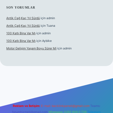
SON YORUMLAR
Antik Çağ Kaç Yıl Sürdü
için
admin
Antik Çağ Kaç Yıl Sürdü
için
Tuana
100 Katlı Bina Var Mı
için
admin
100 Katlı Bina Var Mı
için
Aybike
Motor Gelişim Yaşam Boyu Sürer Mi
için
admin
et güncel giriş
betexper.xyz
Reklam ve İletişim:
E-mail:
backlinkpaneli@gmail.com
Teams:
forumhizmeti@gmail.com
Whatsapp: 0262 606 0 726
Telegram: