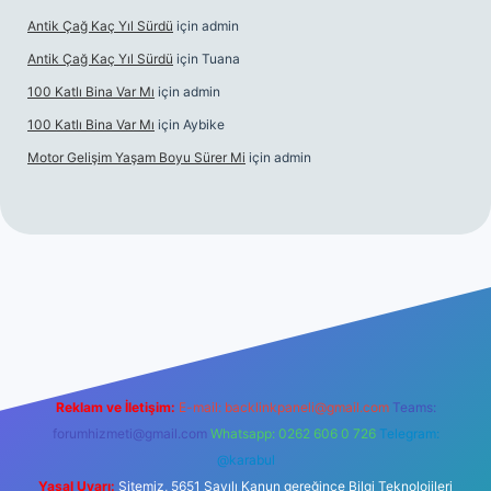
Antik Çağ Kaç Yıl Sürdü
için
admin
Antik Çağ Kaç Yıl Sürdü
için
Tuana
100 Katlı Bina Var Mı
için
admin
100 Katlı Bina Var Mı
için
Aybike
Motor Gelişim Yaşam Boyu Sürer Mi
için
admin
et güncel giriş
betexper.xyz
Reklam ve İletişim:
E-mail:
backlinkpaneli@gmail.com
Teams:
forumhizmeti@gmail.com
Whatsapp: 0262 606 0 726
Telegram:
@karabul
Yasal Uyarı:
Sitemiz, 5651 Sayılı Kanun gereğince Bilgi Teknolojileri