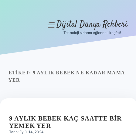
Dijital Dünya Rehberi
menüyü
aç
Teknoloji sırlarını eğlenceli keşfet!
Anasayfa
Gizlilik Politikası
Yasal Uyarı
ETIKET:
9 AYLIK BEBEK NE KADAR MAMA
YER
Hakkımızda
9 AYLIK BEBEK KAÇ SAATTE BIR
YEMEK YER
Tarih: Eylül 14, 2024