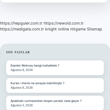
Saatte
Bir
Yemek
Yer
https://hepguler.com.tr
https://newold.com.tr
https://medigate.com.tr
knight online
nttgame
Sitemap
SIDEBAR
SON YAZILAR
Esenler Metrosu hangi mahallede ?
Ağustos 6, 2026
Kur’an-ı Kerim ne amaçla indirilmiştir ?
Ağustos 6, 2026
Ayakkabı vurmasından oluşan yaralar nasıl geçer ?
Ağustos 5, 2026