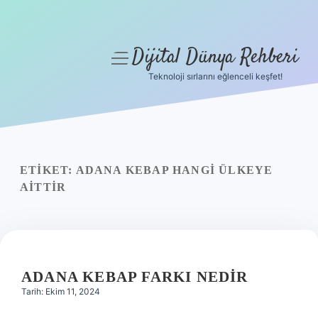
Dijital Dünya Rehberi
menüyü
aç
Teknoloji sırlarını eğlenceli keşfet!
Anasayfa
Gizlilik Politikası
Yasal Uyarı
ETIKET:
ADANA KEBAP HANGI ÜLKEYE
AITTIR
Hakkımızda
ADANA KEBAP FARKI NEDIR
Tarih: Ekim 11, 2024