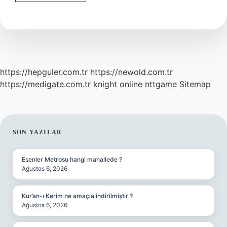
Kebap
Farkı
Nedir
https://hepguler.com.tr
https://newold.com.tr
https://medigate.com.tr
knight online
nttgame
Sitemap
SIDEBAR
SON YAZILAR
Esenler Metrosu hangi mahallede ?
Ağustos 6, 2026
Kur’an-ı Kerim ne amaçla indirilmiştir ?
Ağustos 6, 2026