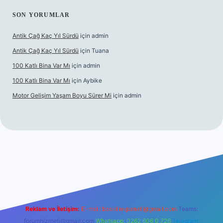
SON YORUMLAR
Antik Çağ Kaç Yıl Sürdü
için
admin
Antik Çağ Kaç Yıl Sürdü
için
Tuana
100 Katlı Bina Var Mı
için
admin
100 Katlı Bina Var Mı
için
Aybike
Motor Gelişim Yaşam Boyu Sürer Mi
için
admin
et güncel giriş
betexper.xyz
Reklam ve İletişim:
E-mail:
backlinkpaneli@gmail.com
Teams:
forumhizmeti@gmail.com
Whatsapp: 0262 606 0 726
Telegram: