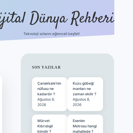
ijital Dünya Rehberi
Teknoloji sırlarını eğlenceli keşfet!
tulipbet günce
SIDEBAR
SON YAZILAR
Çanakkale’nin
Kuzu göbeği
nüfusu ne
mantarı ne
kadardır ?
zaman ekilir ?
Ağustos 9,
Ağustos 8,
2026
2026
Mürvet
Esenler
Kıbrıslıgil
Metrosu hangi
kimdir ?
mahallede ?