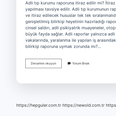
Adli tıp kurumu raporuna itiraz edilir mi? İtiraz
yapılması tavsiye edilir. Adli tıp kurumunun ra
ve itiraz edilecek hususlar tek tek sıralanmalıd
genişletilmiş bilirkişi heyetinin hazırladığı rap
cinsel saldırı, adli psikiyatrik muayeneler, otopsi
büyük fayda sağlar. Adli raporlar yalnızca adli 
vakalarında, yaralanma ile yapılan iş arasında
bilirkişi raporuna uymak zorunda mı?…
Mahkeme
Devamını okuyun
Yorum Bırak
Adli
Tıp
Raporuna
Uymak
Zorunda
Mı
https://hepguler.com.tr
https://newold.com.tr
https