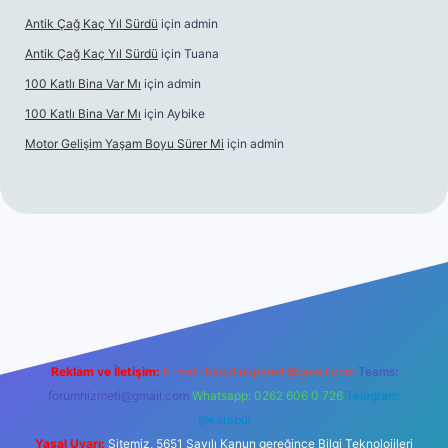
Antik Çağ Kaç Yıl Sürdü
için
admin
Antik Çağ Kaç Yıl Sürdü
için
Tuana
100 Katlı Bina Var Mı
için
admin
100 Katlı Bina Var Mı
için
Aybike
Motor Gelişim Yaşam Boyu Sürer Mi
için
admin
et güncel giriş
betexper.xyz
Reklam ve İletişim:
E-mail:
backlinkpaneli@gmail.com
Teams:
forumhizmeti@gmail.com
Whatsapp: 0262 606 0 726
Telegram:
@karabul
Yasal Uyarı:
Sitemiz, 5651 Sayılı Kanun gereğince Bilgi Teknolojileri