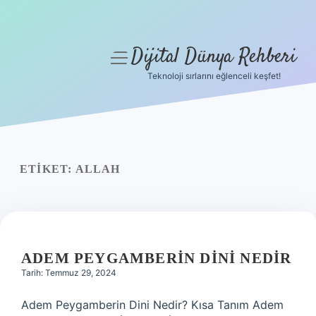
Dijital Dünya Rehberi
menüyü
aç
Teknoloji sırlarını eğlenceli keşfet!
Anasayfa
Gizlilik Politikası
Yasal Uyarı
ETIKET:
ALLAH
Hakkımızda
ADEM PEYGAMBERIN DINI NEDIR
Tarih: Temmuz 29, 2024
Adem Peygamberin Dini Nedir? Kısa Tanım Adem