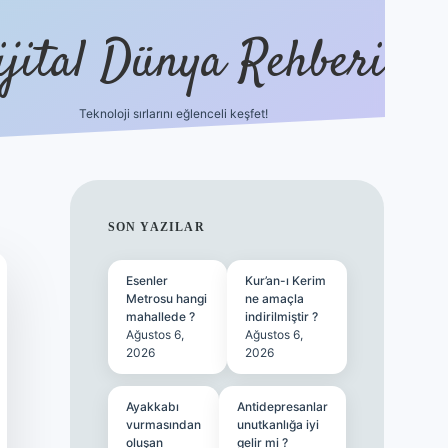
ijital Dünya Rehberi
Teknoloji sırlarını eğlenceli keşfet!
SIDEBAR
SON YAZILAR
Esenler
Kur’an-ı Kerim
Metrosu hangi
ne amaçla
mahallede ?
indirilmiştir ?
Ağustos 6,
Ağustos 6,
2026
2026
Ayakkabı
Antidepresanlar
vurmasından
unutkanlığa iyi
oluşan
gelir mi ?