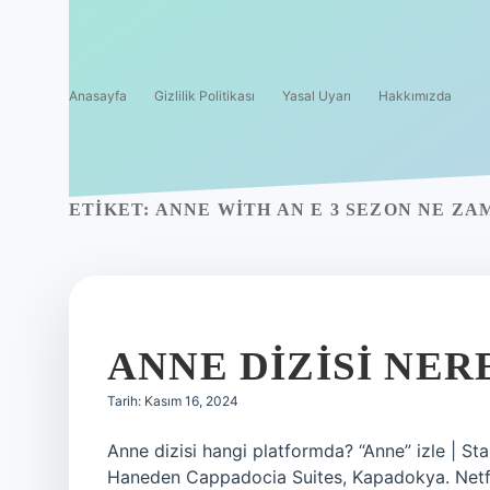
Anasayfa
Gizlilik Politikası
Yasal Uyarı
Hakkımızda
ETIKET:
ANNE WITH AN E 3 SEZON NE ZA
ANNE DIZISI NER
Tarih: Kasım 16, 2024
Anne dizisi hangi platformda? “Anne” izle | S
Haneden Cappadocia Suites, Kapadokya. Netfl