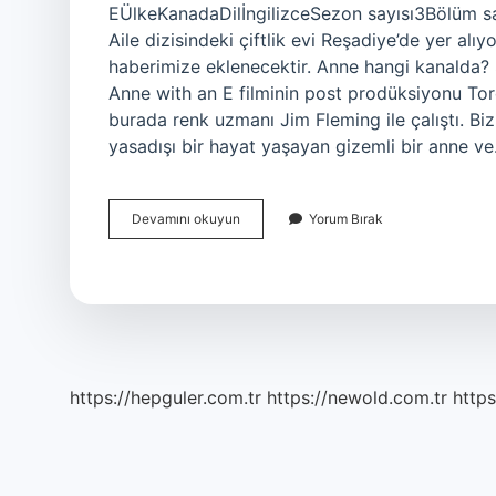
EÜlkeKanadaDilİngilizceSezon sayısı3Bölüm sayı
Aile dizisindeki çiftlik evi Reşadiye’de yer alıyo
haberimize eklenecektir. Anne hangi kanalda? 
Anne with an E filminin post prodüksiyonu Toro
burada renk uzmanı Jim Fleming ile çalıştı. B
yasadışı bir hayat yaşayan gizemli bir anne v
Anne
Devamını okuyun
Yorum Bırak
Dizisi
Nerede
https://hepguler.com.tr
https://newold.com.tr
https