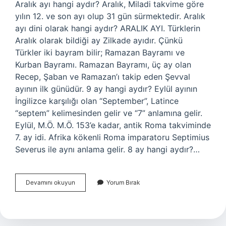
Aralık ayı hangi aydır? Aralık, Miladi takvime göre
yılın 12. ve son ayı olup 31 gün sürmektedir. Aralık
ayı dini olarak hangi aydır? ARALIK AYI. Türklerin
Aralık olarak bildiği ay Zilkade ayıdır. Çünkü
Türkler iki bayram bilir; Ramazan Bayramı ve
Kurban Bayramı. Ramazan Bayramı, üç ay olan
Recep, Şaban ve Ramazan’ı takip eden Şevval
ayının ilk günüdür. 9 ay hangi aydır? Eylül ayının
İngilizce karşılığı olan “September”, Latince
“septem” kelimesinden gelir ve “7” anlamına gelir.
Eylül, M.Ö. M.Ö. 153’e kadar, antik Roma takviminde
7. ay idi. Afrika kökenli Roma imparatoru Septimius
Severus ile aynı anlama gelir. 8 ay hangi aydır?…
Aralık
Devamını okuyun
Yorum Bırak
Ayı
Hangi
Aya
Denk