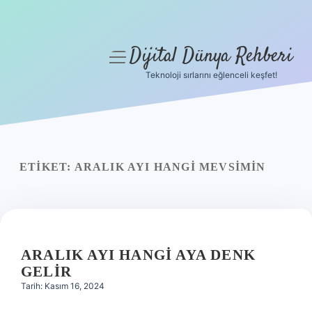
Dijital Dünya Rehberi
menüyü
aç
Teknoloji sırlarını eğlenceli keşfet!
Anasayfa
Gizlilik Politikası
Yasal Uyarı
ETIKET:
ARALIK AYI HANGI MEVSIMIN
Hakkımızda
ARALIK AYI HANGI AYA DENK
GELIR
Tarih: Kasım 16, 2024