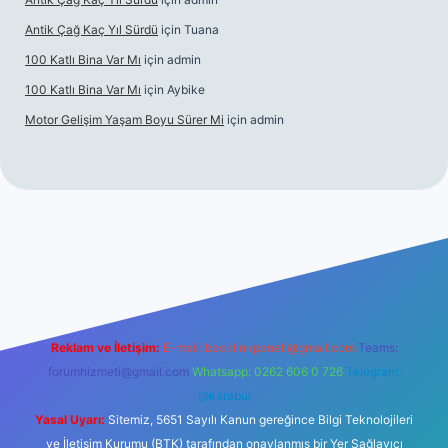
Antik Çağ Kaç Yıl Sürdü
için
Tuana
100 Katlı Bina Var Mı
için
admin
100 Katlı Bina Var Mı
için
Aybike
Motor Gelişim Yaşam Boyu Sürer Mi
için
admin
et güncel giriş
betexper.xyz
Reklam ve İletişim:
E-mail:
backlinkpaneli@gmail.com
Teams:
forumhizmeti@gmail.com
Whatsapp: 0262 606 0 726
Telegram:
@karabul
Yasal Uyarı:
Sitemiz, 5651 Sayılı Kanun gereğince Bilgi Teknolojileri
ve İletişim Kurumu (BTK) tarafından onaylanmış bir Yer Sağlayıcı