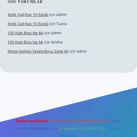
SON YORUMLAR
Antik Çağ Kaç Yıl Sürdü
için
admin
Antik Çağ Kaç Yıl Sürdü
için
Tuana
100 Katlı Bina Var Mı
için
admin
100 Katlı Bina Var Mı
için
Aybike
Motor Gelişim Yaşam Boyu Sürer Mi
için
admin
bet güncel giriş
betexper.xyz
Reklam ve İletişim:
E-mail:
backlinkpaneli@gmail.com
Teams:
forumhizmeti@gmail.com
Whatsapp: 0262 606 0 726
Telegram:
@karabul