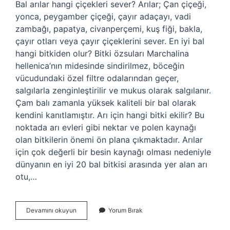
Bal arılar hangi çiçekleri sever? Arılar; Çan çiçeği,
yonca, peygamber çiçeği, çayır adaçayı, vadi
zambağı, papatya, civanperçemi, kuş fiği, bakla,
çayır otları veya çayır çiçeklerini sever. En iyi bal
hangi bitkiden olur? Bitki özsuları Marchalina
hellenica’nın midesinde sindirilmez, böceğin
vücudundaki özel filtre odalarından geçer,
salgılarla zenginleştirilir ve mukus olarak salgılanır.
Çam balı zamanla yüksek kaliteli bir bal olarak
kendini kanıtlamıştır. Arı için hangi bitki ekilir? Bu
noktada arı evleri gibi nektar ve polen kaynağı
olan bitkilerin önemi ön plana çıkmaktadır. Arılar
için çok değerli bir besin kaynağı olması nedeniyle
dünyanın en iyi 20 bal bitkisi arasında yer alan arı
otu,…
Arı
Devamını okuyun
Yorum Bırak
Hangi
Çiçekten