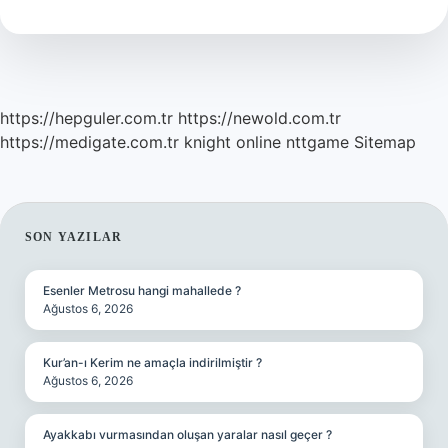
Bal
Yapar
https://hepguler.com.tr
https://newold.com.tr
https://medigate.com.tr
knight online
nttgame
Sitemap
SIDEBAR
SON YAZILAR
Esenler Metrosu hangi mahallede ?
Ağustos 6, 2026
Kur’an-ı Kerim ne amaçla indirilmiştir ?
Ağustos 6, 2026
Ayakkabı vurmasından oluşan yaralar nasıl geçer ?