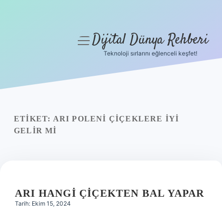
Dijital Dünya Rehberi
menüyü
aç
Teknoloji sırlarını eğlenceli keşfet!
Anasayfa
Gizlilik Politikası
Yasal Uyarı
ETIKET:
ARI POLENI ÇIÇEKLERE IYI
GELIR MI
Hakkımızda
ARI HANGI ÇIÇEKTEN BAL YAPAR
Tarih: Ekim 15, 2024