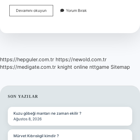
Barbar
Devamını okuyun
Yorum Bırak
Kimin
Oğlu
https://hepguler.com.tr
https://newold.com.tr
https://medigate.com.tr
knight online
nttgame
Sitemap
SIDEBAR
SON YAZILAR
Kuzu göbeği mantarı ne zaman ekilir ?
Ağustos 8, 2026
Mürvet Kıbrıslıgil kimdir ?