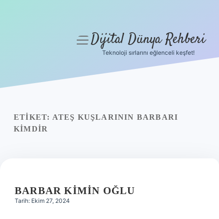
Dijital Dünya Rehberi
menüyü
aç
Teknoloji sırlarını eğlenceli keşfet!
Anasayfa
Gizlilik Politikası
Yasal Uyarı
ETIKET:
ATEŞ KUŞLARININ BARBARI
KIMDIR
Hakkımızda
BARBAR KIMIN OĞLU
Tarih: Ekim 27, 2024