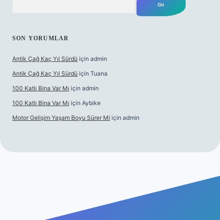
SON YORUMLAR
Antik Çağ Kaç Yıl Sürdü
için
admin
Antik Çağ Kaç Yıl Sürdü
için
Tuana
100 Katlı Bina Var Mı
için
admin
100 Katlı Bina Var Mı
için
Aybike
Motor Gelişim Yaşam Boyu Sürer Mi
için
admin
t güncel giriş
betexper.xyz