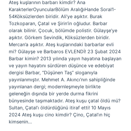
Ateş kuşlarının barbarı kimdir? Ana
KarakterlerOyuncularBölüm AralığıHande Soral1-
54Köksüzlerden biridir. Ali’ye aşıktır. Burak
Tozkoparan, Çatal ve Şirin’in oğludur. Barbar
olarak bilinir. Çocuk, bölümde polistir. Gülayşe’ye
aşıktır. Görkem Sevindik, Köksüzlerden biridir.
Mercan’a aşıktır. Ateş kuşlarındaki barbarlar evli
mi? Gülayşe ve Barbaros EVLENDİ! 23 Şubat 2024
Barbar kimin? 2013 yılında yayın hayatına başlayan
ve yayın hayatını sürdüren düşünce ve edebiyat
dergisi Barbar, “Düşünen Taş” sloganıyla
yayınlanmıştır. Mehmet A. Akıncı’nın sahipliğinde
yayınlanan dergi; modernleşmeyle birlikte
geleneğin dışında bir yerde durma fikrini
bünyesinde taşımaktadır. Ateş kuşu çatal öldü mü?
Sultan, Çatal’ı öldürdüğünü itiraf etti! 10 Mayıs
2024 Ateş kuşu cino kimdir? Çino, Çatal’ın hiç
kimsenin…