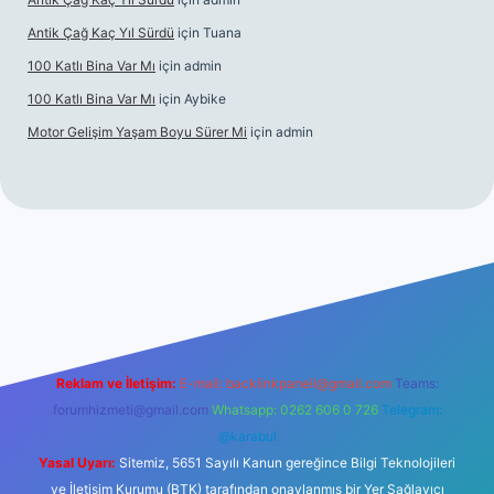
Antik Çağ Kaç Yıl Sürdü
için
Tuana
100 Katlı Bina Var Mı
için
admin
100 Katlı Bina Var Mı
için
Aybike
Motor Gelişim Yaşam Boyu Sürer Mi
için
admin
et güncel giriş
betexper.xyz
Reklam ve İletişim:
E-mail:
backlinkpaneli@gmail.com
Teams:
forumhizmeti@gmail.com
Whatsapp: 0262 606 0 726
Telegram:
@karabul
Yasal Uyarı:
Sitemiz, 5651 Sayılı Kanun gereğince Bilgi Teknolojileri
ve İletişim Kurumu (BTK) tarafından onaylanmış bir Yer Sağlayıcı