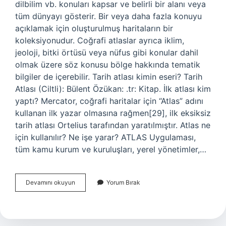
dilbilim vb. konuları kapsar ve belirli bir alanı veya
tüm dünyayı gösterir. Bir veya daha fazla konuyu
açıklamak için oluşturulmuş haritaların bir
koleksiyonudur. Coğrafi atlaslar ayrıca iklim,
jeoloji, bitki örtüsü veya nüfus gibi konular dahil
olmak üzere söz konusu bölge hakkında tematik
bilgiler de içerebilir. Tarih atlası kimin eseri? Tarih
Atlası (Ciltli): Bülent Özükan: .tr: Kitap. İlk atlası kim
yaptı? Mercator, coğrafi haritalar için “Atlas” adını
kullanan ilk yazar olmasına rağmen[29], ilk eksiksiz
tarih atlası Ortelius tarafından yaratılmıştır. Atlas ne
için kullanılır? Ne işe yarar? ATLAS Uygulaması,
tüm kamu kurum ve kuruluşları, yerel yönetimler,…
Tarihi
Devamını okuyun
Yorum Bırak
Atlas
Nedir