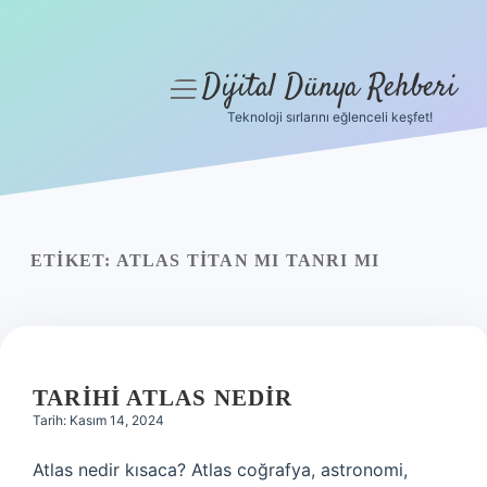
Dijital Dünya Rehberi
menüyü
aç
Teknoloji sırlarını eğlenceli keşfet!
Anasayfa
Gizlilik Politikası
Yasal Uyarı
ETIKET:
ATLAS TITAN MI TANRI MI
Hakkımızda
TARIHI ATLAS NEDIR
Tarih: Kasım 14, 2024
Atlas nedir kısaca? Atlas coğrafya, astronomi,