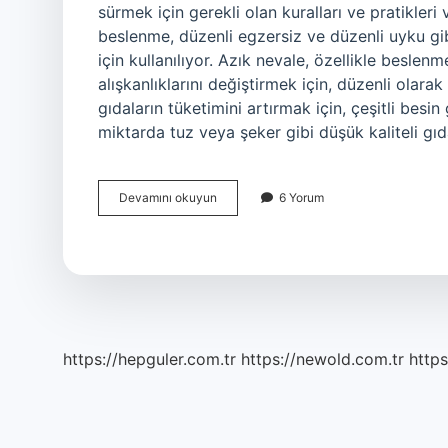
sürmek için gerekli olan kuralları ve pratikleri v
beslenme, düzenli egzersiz ve düzenli uyku gib
için kullanılıyor. Azık nevale, özellikle besle
alışkanlıklarını değiştirmek için, düzenli olarak
gıdaların tüketimini artırmak için, çeşitli besi
miktarda tuz veya şeker gibi düşük kaliteli gı
Azık
Devamını okuyun
6 Yorum
nevale
ne
demek
https://hepguler.com.tr
https://newold.com.tr
https