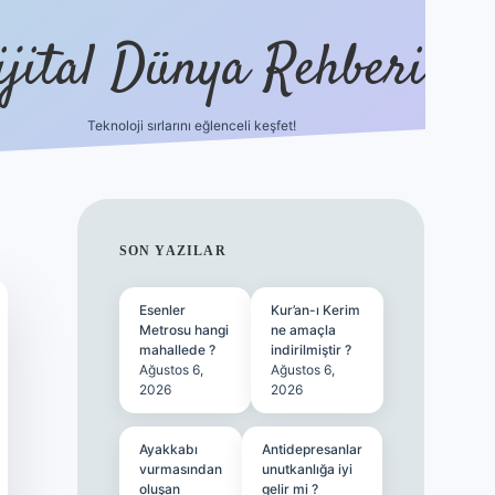
ijital Dünya Rehberi
Teknoloji sırlarını eğlenceli keşfet!
tulipbet günce
SIDEBAR
SON YAZILAR
Esenler
Kur’an-ı Kerim
Metrosu hangi
ne amaçla
mahallede ?
indirilmiştir ?
Ağustos 6,
Ağustos 6,
2026
2026
Ayakkabı
Antidepresanlar
vurmasından
unutkanlığa iyi
oluşan
gelir mi ?