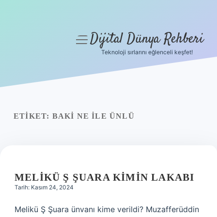
Dijital Dünya Rehberi
menüyü
aç
Teknoloji sırlarını eğlenceli keşfet!
Anasayfa
Gizlilik Politikası
Yasal Uyarı
ETIKET:
BAKI NE ILE ÜNLÜ
Hakkımızda
MELIKÜ Ş ŞUARA KIMIN LAKABI
Tarih: Kasım 24, 2024
Melikü Ş Şuara ünvanı kime verildi? Muzafferüddin