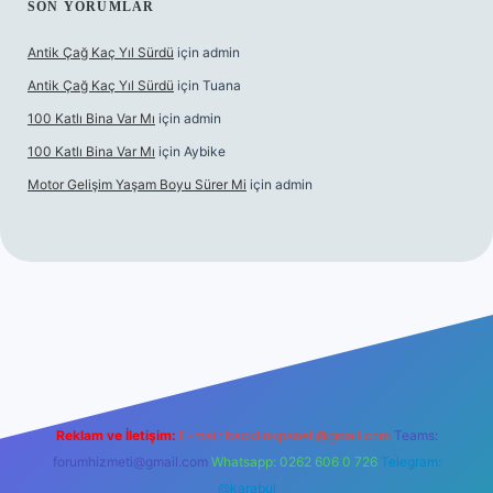
SON YORUMLAR
Antik Çağ Kaç Yıl Sürdü
için
admin
Antik Çağ Kaç Yıl Sürdü
için
Tuana
100 Katlı Bina Var Mı
için
admin
100 Katlı Bina Var Mı
için
Aybike
Motor Gelişim Yaşam Boyu Sürer Mi
için
admin
et güncel giriş
betexper.xyz
Reklam ve İletişim:
E-mail:
backlinkpaneli@gmail.com
Teams:
forumhizmeti@gmail.com
Whatsapp: 0262 606 0 726
Telegram:
@karabul