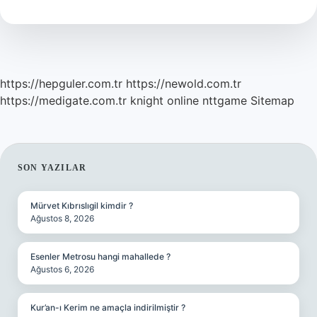
Kimin
Lakabı
https://hepguler.com.tr
https://newold.com.tr
https://medigate.com.tr
knight online
nttgame
Sitemap
SIDEBAR
SON YAZILAR
Mürvet Kıbrıslıgil kimdir ?
Ağustos 8, 2026
Esenler Metrosu hangi mahallede ?
Ağustos 6, 2026
Kur’an-ı Kerim ne amaçla indirilmiştir ?