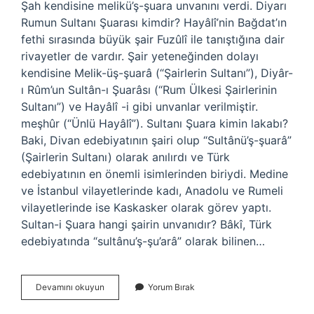
Şah kendisine melikü’ş-şuara unvanını verdi. Diyarı
Rumun Sultanı Şuarası kimdir? Hayâlî’nin Bağdat’ın
fethi sırasında büyük şair Fuzûlî ile tanıştığına dair
rivayetler de vardır. Şair yeteneğinden dolayı
kendisine Melik-üş-şuarâ (“Şairlerin Sultanı”), Diyâr-
ı Rûm’un Sultân-ı Şuarâsı (“Rum Ülkesi Şairlerinin
Sultanı”) ve Hayâlî -i gibi unvanlar verilmiştir.
meşhûr (“Ünlü Hayâlî”). Sultanı Şuara kimin lakabı?
Baki, Divan edebiyatının şairi olup “Sultânü’ş-şuarâ”
(Şairlerin Sultanı) olarak anılırdı ve Türk
edebiyatının en önemli isimlerinden biriydi. Medine
ve İstanbul vilayetlerinde kadı, Anadolu ve Rumeli
vilayetlerinde ise Kaskasker olarak görev yaptı.
Sultan-i Şuara hangi şairin unvanıdır? Bâkî, Türk
edebiyatında “sultânu’ş-şu’arâ” olarak bilinen…
Melikü
Devamını okuyun
Yorum Bırak
Ş
Şuara