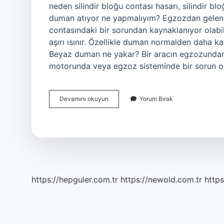
neden silindir bloğu contası hasarı, silindir bl
duman atıyor ne yapmalıyım? Egzozdan gelen 
contasındaki bir sorundan kaynaklanıyor olabil
aşırı ısınır. Özellikle duman normalden daha k
Beyaz duman ne yakar? Bir aracın egzozundan 
motorunda veya egzoz sisteminde bir sorun o
Beyaz
Devamını okuyun
Yorum Bırak
Duman
Zararlı
Mı
https://hepguler.com.tr
https://newold.com.tr
https