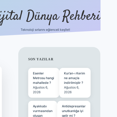
ijital Dünya Rehberi
Teknoloji sırlarını eğlenceli keşfet!
tulipbet güncel 
SIDEBAR
SON YAZILAR
Esenler
Kur’an-ı Kerim
Metrosu hangi
ne amaçla
mahallede ?
indirilmiştir ?
Ağustos 6,
Ağustos 6,
2026
2026
Ayakkabı
Antidepresanlar
vurmasından
unutkanlığa iyi
oluşan
gelir mi ?