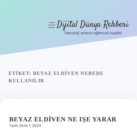
Dijital Dünya Rehberi
menüyü
aç
Teknoloji sırlarını eğlenceli keşfet!
Anasayfa
Gizlilik Politikası
Yasal Uyarı
ETIKET:
BEYAZ ELDIVEN NEREDE
KULLANILIR
Hakkımızda
BEYAZ ELDIVEN NE IŞE YARAR
Tarih: Ekim 1, 2024