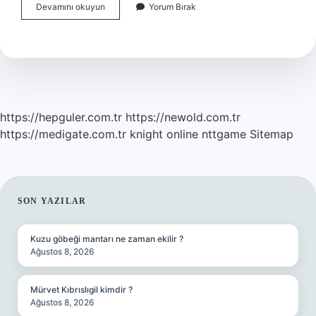
Beyaz
Devamını okuyun
Yorum Bırak
Eldiven
Ne
Işe
Yarar
https://hepguler.com.tr
https://newold.com.tr
https://medigate.com.tr
knight online
nttgame
Sitemap
SIDEBAR
SON YAZILAR
Kuzu göbeği mantarı ne zaman ekilir ?
Ağustos 8, 2026
Mürvet Kıbrıslıgil kimdir ?
Ağustos 8, 2026