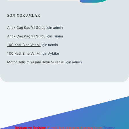
SON YORUMLAR
Antik Çağ Kaç Yıl Sürdü
için
admin
Antik Çağ Kaç Yıl Sürdü
için
Tuana
100 Katlı Bina Var Mı
için
admin
100 Katlı Bina Var Mı
için
Aybike
Motor Gelişim Yaşam Boyu Sürer Mi
için
admin
 güncel giriş
betexper.xyz
Reklam ve İletişim:
E-mail:
backlinkpaneli@gmail.com
Teams: