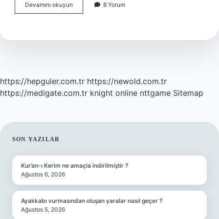
Bezm
Devamını okuyun
8 Yorum
ne
demek
kökeni
https://hepguler.com.tr
https://newold.com.tr
https://medigate.com.tr
knight online
nttgame
Sitemap
SIDEBAR
SON YAZILAR
Kur’an-ı Kerim ne amaçla indirilmiştir ?
Ağustos 6, 2026
Ayakkabı vurmasından oluşan yaralar nasıl geçer ?
Ağustos 5, 2026