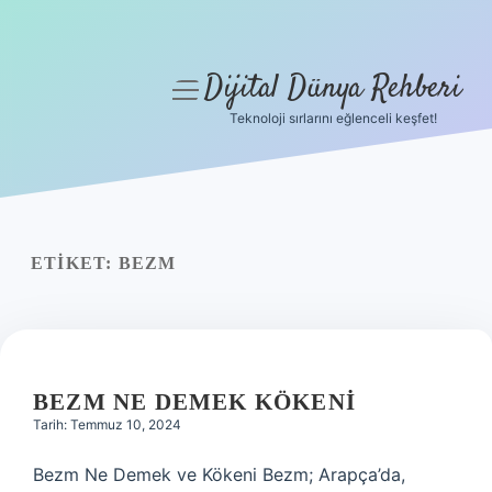
Dijital Dünya Rehberi
menüyü
aç
Teknoloji sırlarını eğlenceli keşfet!
Anasayfa
Gizlilik Politikası
Yasal Uyarı
ETIKET:
BEZM
Hakkımızda
BEZM NE DEMEK KÖKENI
Tarih: Temmuz 10, 2024
Bezm Ne Demek ve Kökeni Bezm; Arapça’da,