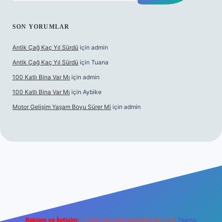
SON YORUMLAR
Antik Çağ Kaç Yıl Sürdü
için
admin
Antik Çağ Kaç Yıl Sürdü
için
Tuana
100 Katlı Bina Var Mı
için
admin
100 Katlı Bina Var Mı
için
Aybike
Motor Gelişim Yaşam Boyu Sürer Mi
için
admin
etexper.xyz
Reklam ve İletişim:
E-mail:
backlinkpaneli@gmail.com
Teams: