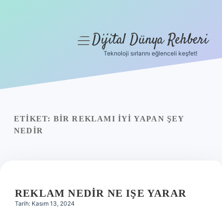
Dijital Dünya Rehberi
menüyü
aç
Teknoloji sırlarını eğlenceli keşfet!
Anasayfa
Gizlilik Politikası
Yasal Uyarı
ETIKET:
BIR REKLAMI IYI YAPAN ŞEY
NEDIR
Hakkımızda
REKLAM NEDIR NE IŞE YARAR
Tarih: Kasım 13, 2024