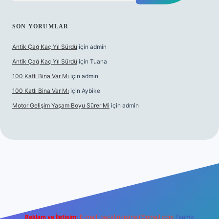
SON YORUMLAR
Antik Çağ Kaç Yıl Sürdü
için
admin
Antik Çağ Kaç Yıl Sürdü
için
Tuana
100 Katlı Bina Var Mı
için
admin
100 Katlı Bina Var Mı
için
Aybike
Motor Gelişim Yaşam Boyu Sürer Mi
için
admin
t güncel giriş
betexper.xyz
Reklam ve İletişim:
E-mail:
backlinkpaneli@gmail.com
Teams: