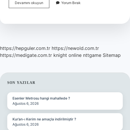
Reklam
Devamını okuyun
Yorum Bırak
Nedir
Ne
Işe
Yarar
https://hepguler.com.tr
https://newold.com.tr
https://medigate.com.tr
knight online
nttgame
Sitemap
SIDEBAR
SON YAZILAR
Esenler Metrosu hangi mahallede ?
Ağustos 6, 2026
Kur’an-ı Kerim ne amaçla indirilmiştir ?
Ağustos 6, 2026