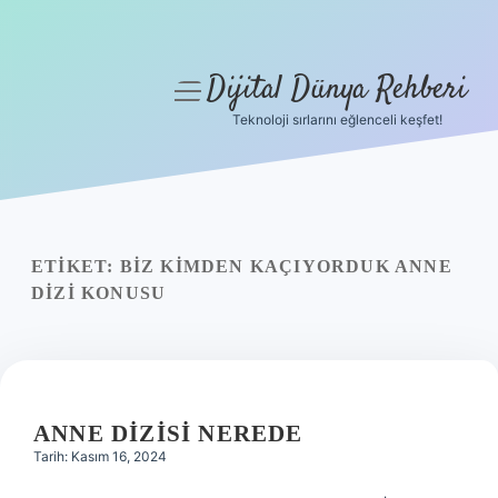
Dijital Dünya Rehberi
menüyü
aç
Teknoloji sırlarını eğlenceli keşfet!
Anasayfa
Gizlilik Politikası
Yasal Uyarı
ETIKET:
BIZ KIMDEN KAÇIYORDUK ANNE
DIZI KONUSU
Hakkımızda
ANNE DIZISI NEREDE
Tarih: Kasım 16, 2024