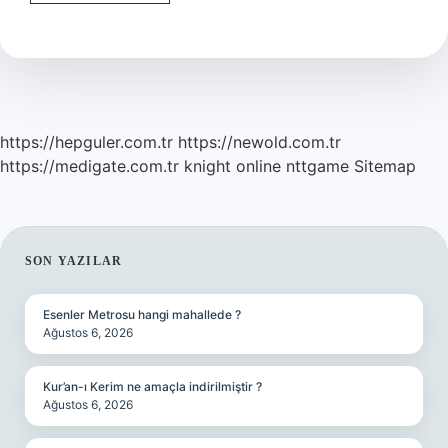
Dizisi
Nerede
https://hepguler.com.tr
https://newold.com.tr
https://medigate.com.tr
knight online
nttgame
Sitemap
SIDEBAR
SON YAZILAR
Esenler Metrosu hangi mahallede ?
Ağustos 6, 2026
Kur’an-ı Kerim ne amaçla indirilmiştir ?
Ağustos 6, 2026