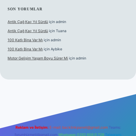
SON YORUMLAR
Antik Çağ Kaç Yıl Sürdü
için
admin
Antik Çağ Kaç Yıl Sürdü
için
Tuana
100 Katlı Bina Var Mı
için
admin
100 Katlı Bina Var Mı
için
Aybike
Motor Gelişim Yaşam Boyu Sürer Mi
için
admin
et güncel giriş
betexper.xyz
Reklam ve İletişim:
E-mail:
backlinkpaneli@gmail.com
Teams:
forumhizmeti@gmail.com
Whatsapp: 0262 606 0 726
Telegram: