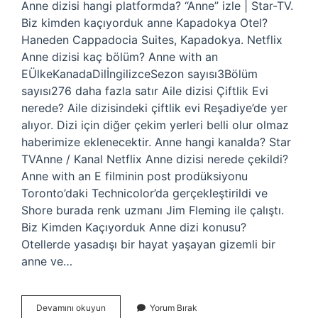
Anne dizisi hangi platformda? “Anne” izle | Star-TV.
Biz kimden kaçıyorduk anne Kapadokya Otel?
Haneden Cappadocia Suites, Kapadokya. Netflix
Anne dizisi kaç bölüm? Anne with an
EÜlkeKanadaDilİngilizceSezon sayısı3Bölüm
sayısı276 daha fazla satır Aile dizisi Çiftlik Evi
nerede? Aile dizisindeki çiftlik evi Reşadiye’de yer
alıyor. Dizi için diğer çekim yerleri belli olur olmaz
haberimize eklenecektir. Anne hangi kanalda? Star
TVAnne / Kanal Netflix Anne dizisi nerede çekildi?
Anne with an E filminin post prodüksiyonu
Toronto’daki Technicolor’da gerçekleştirildi ve
Shore burada renk uzmanı Jim Fleming ile çalıştı.
Biz Kimden Kaçıyorduk Anne dizi konusu?
Otellerde yasadışı bir hayat yaşayan gizemli bir
anne ve…
Anne
Devamını okuyun
Yorum Bırak