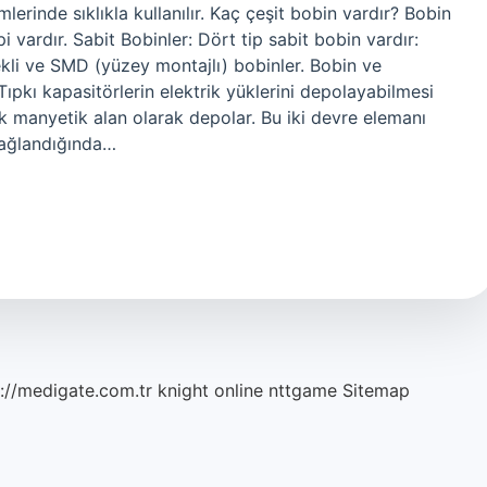
erinde sıklıkla kullanılır. Kaç çeşit bobin vardır? Bobin
pi vardır. Sabit Bobinler: Dört tip sabit bobin vardır:
dekli ve SMD (yüzey montajlı) bobinler. Bobin ve
ıpkı kapasitörlerin elektrik yüklerini depolayabilmesi
rak manyetik alan olarak depolar. Bu iki devre elemanı
bağlandığında…
://medigate.com.tr
knight online
nttgame
Sitemap