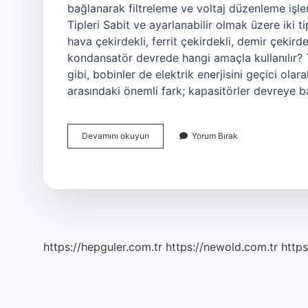
bağlanarak filtreleme ve voltaj düzenleme işleml
Tipleri Sabit ve ayarlanabilir olmak üzere iki ti
hava çekirdekli, ferrit çekirdekli, demir çekir
kondansatör devrede hangi amaçla kullanılır? T
gibi, bobinler de elektrik enerjisini geçici ola
arasındaki önemli fark; kapasitörler devreye 
Kondansatör
Devamını okuyun
Yorum Bırak
Tipi
Bobin
Nedir
https://hepguler.com.tr
https://newold.com.tr
https