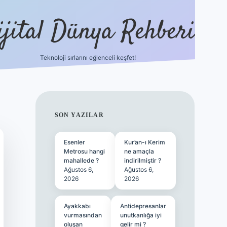
ijital Dünya Rehberi
Teknoloji sırlarını eğlenceli keşfet!
tulipbet güncel 
SIDEBAR
SON YAZILAR
Esenler
Kur’an-ı Kerim
Metrosu hangi
ne amaçla
mahallede ?
indirilmiştir ?
Ağustos 6,
Ağustos 6,
2026
2026
Ayakkabı
Antidepresanlar
vurmasından
unutkanlığa iyi
oluşan
gelir mi ?