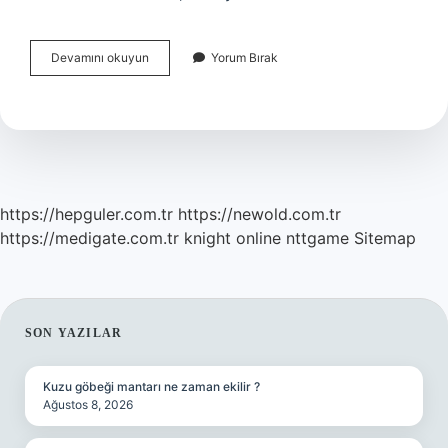
Başkent
Devamını okuyun
Yorum Bırak
Üniversitesi
Kaçıncı
Sırada
https://hepguler.com.tr
https://newold.com.tr
https://medigate.com.tr
knight online
nttgame
Sitemap
SIDEBAR
SON YAZILAR
Kuzu göbeği mantarı ne zaman ekilir ?
Ağustos 8, 2026