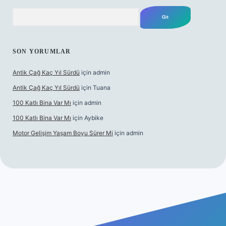
Arama
SON YORUMLAR
Antik Çağ Kaç Yıl Sürdü
için
admin
Antik Çağ Kaç Yıl Sürdü
için
Tuana
100 Katlı Bina Var Mı
için
admin
100 Katlı Bina Var Mı
için
Aybike
Motor Gelişim Yaşam Boyu Sürer Mi
için
admin
t güncel giriş
betexper.xyz