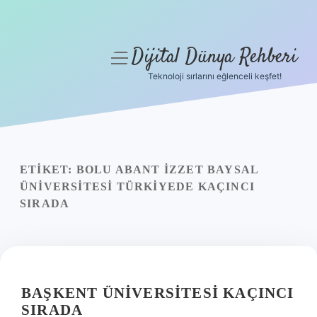
Dijital Dünya Rehberi
menüyü
aç
Teknoloji sırlarını eğlenceli keşfet!
Anasayfa
Gizlilik Politikası
Yasal Uyarı
ETIKET:
BOLU ABANT İZZET BAYSAL
ÜNIVERSITESI TÜRKIYEDE KAÇINCI
Hakkımızda
SIRADA
BAŞKENT ÜNIVERSITESI KAÇINCI
SIRADA