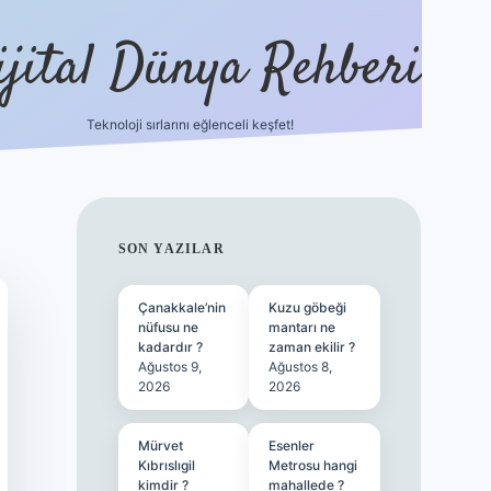
ijital Dünya Rehberi
Teknoloji sırlarını eğlenceli keşfet!
tulipbet güncel 
SIDEBAR
SON YAZILAR
Çanakkale’nin
Kuzu göbeği
nüfusu ne
mantarı ne
kadardır ?
zaman ekilir ?
Ağustos 9,
Ağustos 8,
2026
2026
Mürvet
Esenler
Kıbrıslıgil
Metrosu hangi
kimdir ?
mahallede ?