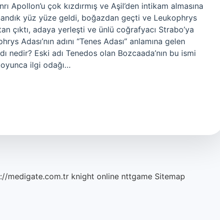
nrı Apollon’u çok kızdırmış ve Aşil’den intikam almasına
Sandık yüz yüze geldi, boğazdan geçti ve Leukophrys
tan çıktı, adaya yerleşti ve ünlü coğrafyacı Strabo’ya
phrys Adası’nın adını “Tenes Adası” anlamına gelen
adı nedir? Eski adı Tenedos olan Bozcaada’nın bu ismi
 boyunca ilgi odağı…
://medigate.com.tr
knight online
nttgame
Sitemap