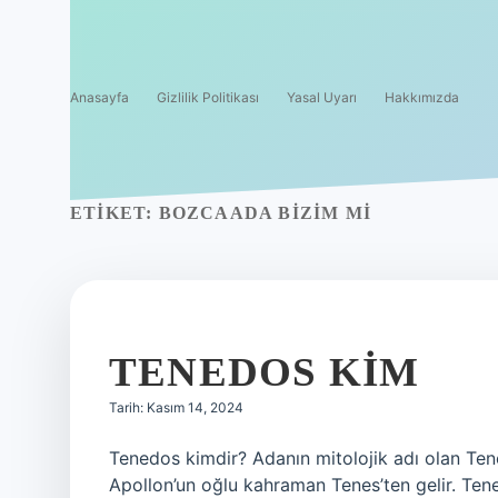
Anasayfa
Gizlilik Politikası
Yasal Uyarı
Hakkımızda
ETIKET:
BOZCAADA BIZIM MI
TENEDOS KIM
Tarih: Kasım 14, 2024
Tenedos kimdir? Adanın mitolojik adı olan Ten
Apollon’un oğlu kahraman Tenes’ten gelir. Tenes