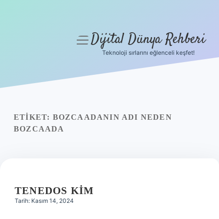
Dijital Dünya Rehberi
menüyü
aç
Teknoloji sırlarını eğlenceli keşfet!
Anasayfa
Gizlilik Politikası
Yasal Uyarı
ETIKET:
BOZCAADANIN ADI NEDEN
BOZCAADA
Hakkımızda
TENEDOS KIM
Tarih: Kasım 14, 2024