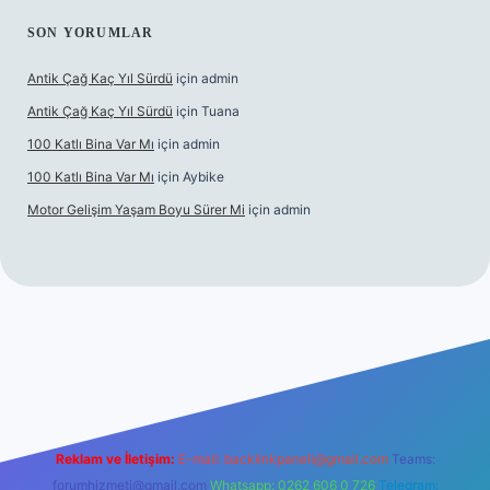
SON YORUMLAR
Antik Çağ Kaç Yıl Sürdü
için
admin
Antik Çağ Kaç Yıl Sürdü
için
Tuana
100 Katlı Bina Var Mı
için
admin
100 Katlı Bina Var Mı
için
Aybike
Motor Gelişim Yaşam Boyu Sürer Mi
için
admin
et güncel giriş
betexper.xyz
Reklam ve İletişim:
E-mail:
backlinkpaneli@gmail.com
Teams:
forumhizmeti@gmail.com
Whatsapp: 0262 606 0 726
Telegram: