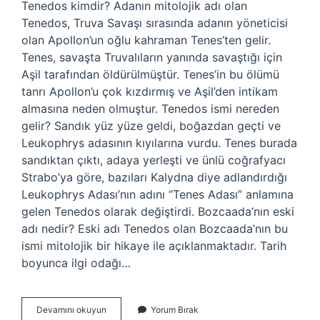
Tenedos kimdir? Adanın mitolojik adı olan
Tenedos, Truva Savaşı sırasında adanın yöneticisi
olan Apollon’un oğlu kahraman Tenes’ten gelir.
Tenes, savaşta Truvalıların yanında savaştığı için
Aşil tarafından öldürülmüştür. Tenes’in bu ölümü
tanrı Apollon’u çok kızdırmış ve Aşil’den intikam
almasına neden olmuştur. Tenedos ismi nereden
gelir? Sandık yüz yüze geldi, boğazdan geçti ve
Leukophrys adasının kıyılarına vurdu. Tenes burada
sandıktan çıktı, adaya yerleşti ve ünlü coğrafyacı
Strabo’ya göre, bazıları Kalydna diye adlandırdığı
Leukophrys Adası’nın adını “Tenes Adası” anlamına
gelen Tenedos olarak değiştirdi. Bozcaada’nın eski
adı nedir? Eski adı Tenedos olan Bozcaada’nın bu
ismi mitolojik bir hikaye ile açıklanmaktadır. Tarih
boyunca ilgi odağı…
Tenedos
Devamını okuyun
Yorum Bırak