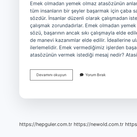
Emek olmadan yemek olmaz atasözünün anlam
tüm insanların bir şeyler başarmak için çaba s
sözdür. İnsanlar düzenli olarak çalışmadan iste
çalışmak zorundadırlar. Emek olmadan yeme
sözü, başarının ancak sıkı çalışmayla elde edi
de manevi kazanımlar elde edilir. İdeallerine ul
ilerlemelidir. Emek vermediğimiz işlerden baş
atasözünün vermek istediği mesaj nedir? At
Emek
Devamını okuyun
Yorum Bırak
Olmadan
Ekmek
Olmaz
Anlamı
Nedir
https://hepguler.com.tr
https://newold.com.tr
https