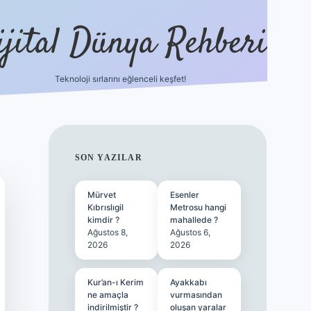
ijital Dünya Rehberi
Teknoloji sırlarını eğlenceli keşfet!
tulipbet güncel 
SIDEBAR
SON YAZILAR
Mürvet
Esenler
Kıbrıslıgil
Metrosu hangi
kimdir ?
mahallede ?
Ağustos 8,
Ağustos 6,
2026
2026
Kur’an-ı Kerim
Ayakkabı
ne amaçla
vurmasından
indirilmiştir ?
oluşan yaralar