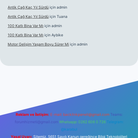
Antik Çağ Kaç Yıl Sürdü
için
admin
Antik Çağ Kaç Yıl Sürdü
için
Tuana
100 Katlı Bina Var Mı
için
admin
100 Katlı Bina Var Mı
için
Aybike
Motor Gelişim Yaşam Boyu Sürer Mi
için
admin
bet güncel giriş
betexper.xyz
Reklam ve İletişim:
E-mail:
backlinkpaneli@gmail.com
Teams:
forumhizmeti@gmail.com
Whatsapp: 0262 606 0 726
Telegram:
@karabul
Yasal Uyarı:
Sitemiz, 5651 Sayılı Kanun gereğince Bilgi Teknolojileri