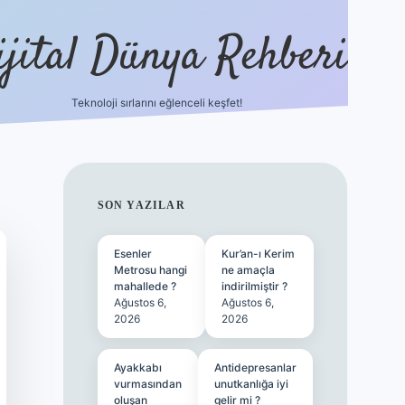
ijital Dünya Rehberi
Teknoloji sırlarını eğlenceli keşfet!
tulipbet güncel 
SIDEBAR
SON YAZILAR
Esenler
Kur’an-ı Kerim
Metrosu hangi
ne amaçla
mahallede ?
indirilmiştir ?
Ağustos 6,
Ağustos 6,
2026
2026
Ayakkabı
Antidepresanlar
vurmasından
unutkanlığa iyi
oluşan
gelir mi ?