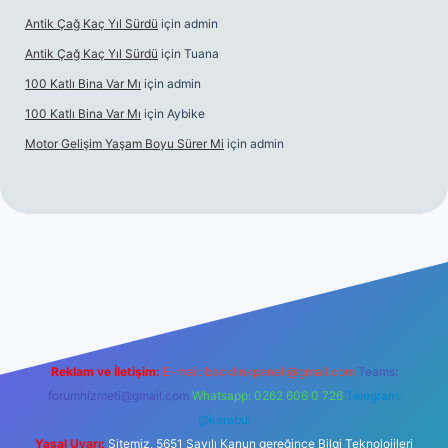
Antik Çağ Kaç Yıl Sürdü
için
admin
Antik Çağ Kaç Yıl Sürdü
için
Tuana
100 Katlı Bina Var Mı
için
admin
100 Katlı Bina Var Mı
için
Aybike
Motor Gelişim Yaşam Boyu Sürer Mi
için
admin
et güncel giriş
betexper.xyz
Reklam ve İletişim:
E-mail:
backlinkpaneli@gmail.com
Teams:
forumhizmeti@gmail.com
Whatsapp: 0262 606 0 726
Telegram:
@karabul
Yasal Uyarı:
Sitemiz, 5651 Sayılı Kanun gereğince Bilgi Teknolojileri