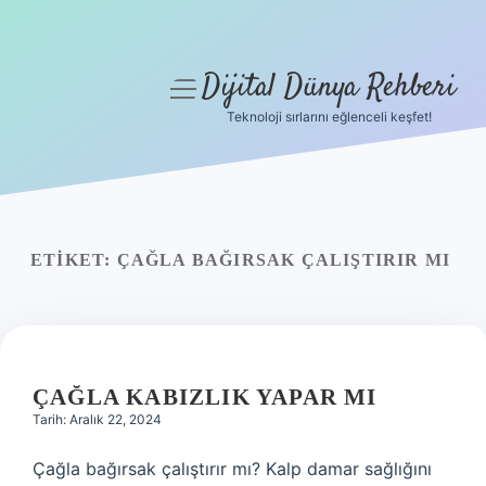
Dijital Dünya Rehberi
menüyü
aç
Teknoloji sırlarını eğlenceli keşfet!
Anasayfa
Gizlilik Politikası
Yasal Uyarı
ETIKET:
ÇAĞLA BAĞIRSAK ÇALIŞTIRIR MI
Hakkımızda
ÇAĞLA KABIZLIK YAPAR MI
Tarih: Aralık 22, 2024
Çağla bağırsak çalıştırır mı? Kalp damar sağlığını