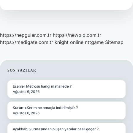
Işe
Yarar
https://hepguler.com.tr
https://newold.com.tr
https://medigate.com.tr
knight online
nttgame
Sitemap
SIDEBAR
SON YAZILAR
Esenler Metrosu hangi mahallede ?
Ağustos 6, 2026
Kur’an-ı Kerim ne amaçla indirilmiştir ?
Ağustos 6, 2026
Ayakkabı vurmasından oluşan yaralar nasıl geçer ?