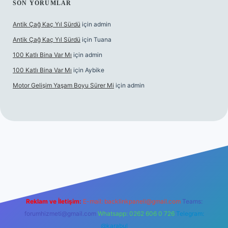
SON YORUMLAR
Antik Çağ Kaç Yıl Sürdü
için
admin
Antik Çağ Kaç Yıl Sürdü
için
Tuana
100 Katlı Bina Var Mı
için
admin
100 Katlı Bina Var Mı
için
Aybike
Motor Gelişim Yaşam Boyu Sürer Mi
için
admin
el giriş
betexper.xyz
Reklam ve İletişim:
E-mail:
backlinkpaneli@gmail.com
Teams:
forumhizmeti@gmail.com
Whatsapp: 0262 606 0 726
Telegram:
@karabul