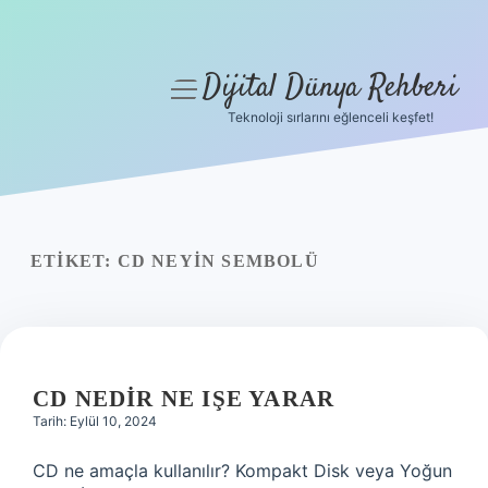
Dijital Dünya Rehberi
menüyü
aç
Teknoloji sırlarını eğlenceli keşfet!
Anasayfa
Gizlilik Politikası
Yasal Uyarı
ETIKET:
CD NEYIN SEMBOLÜ
Hakkımızda
CD NEDIR NE IŞE YARAR
Tarih: Eylül 10, 2024
CD ne amaçla kullanılır? Kompakt Disk veya Yoğun