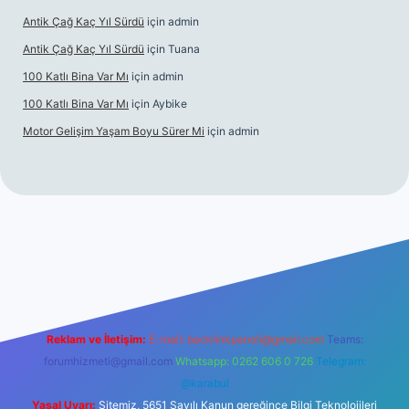
Antik Çağ Kaç Yıl Sürdü
için
admin
Antik Çağ Kaç Yıl Sürdü
için
Tuana
100 Katlı Bina Var Mı
için
admin
100 Katlı Bina Var Mı
için
Aybike
Motor Gelişim Yaşam Boyu Sürer Mi
için
admin
et güncel giriş
betexper.xyz
Reklam ve İletişim:
E-mail:
backlinkpaneli@gmail.com
Teams:
forumhizmeti@gmail.com
Whatsapp: 0262 606 0 726
Telegram:
@karabul
Yasal Uyarı:
Sitemiz, 5651 Sayılı Kanun gereğince Bilgi Teknolojileri