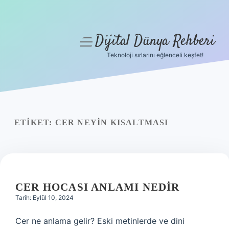
Dijital Dünya Rehberi
menüyü
aç
Teknoloji sırlarını eğlenceli keşfet!
Anasayfa
Gizlilik Politikası
Yasal Uyarı
ETIKET:
CER NEYIN KISALTMASI
Hakkımızda
CER HOCASI ANLAMI NEDIR
Tarih: Eylül 10, 2024
Cer ne anlama gelir? Eski metinlerde ve dini