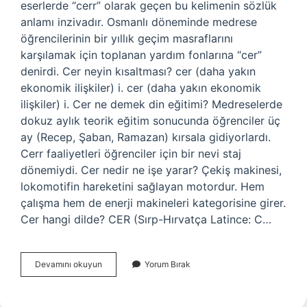
eserlerde “cerr” olarak geçen bu kelimenin sözlük
anlamı inzivadır. Osmanlı döneminde medrese
öğrencilerinin bir yıllık geçim masraflarını
karşılamak için toplanan yardım fonlarına “cer”
denirdi. Cer neyin kısaltması? cer (daha yakın
ekonomik ilişkiler) i. cer (daha yakın ekonomik
ilişkiler) i. Cer ne demek din eğitimi? Medreselerde
dokuz aylık teorik eğitim sonucunda öğrenciler üç
ay (Recep, Şaban, Ramazan) kırsala gidiyorlardı.
Cerr faaliyetleri öğrenciler için bir nevi staj
dönemiydi. Cer nedir ne işe yarar? Çekiş makinesi,
lokomotifin hareketini sağlayan motordur. Hem
çalışma hem de enerji makineleri kategorisine girer.
Cer hangi dilde? CER (Sırp-Hırvatça Latince: C…
Cer
Devamını okuyun
Yorum Bırak
Hocası
Anlamı
Nedir