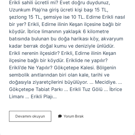
Erikli sahili ücretli mi? Evet doğru duydunuz,
Uzunkum Plajı’na giriş ücreti kişi başı 15 TL,
şezlong 15 TL, şemsiye ise 10 TL. Edirne Erikli nasıl
bir yer? Erikli, Edirne ilinin Keşan ilçesine bağlı bir
köydür. İbrice limanının yaklaşık 6 kilometre
batısında bulunan bu doğa harikası köy, akvaryum
kadar berrak doğal kumu ve deniziyle ünlüdür.
Erikli nerenin ilçesidir? Erikli, Edirne ilinin Keşan
ilçesine bağlı bir köydür. Eriklide ne yapılır?
Erikli’de Ne Yapılır? Gökçetepe Kalesi. Bölgenin
sembolik anıtlarından biri olan kale, tarihi ve
doğasıyla ziyaretçilerini büyülüyor. … Mecidiye. …
Gökçetepe Tabiat Parkı … Erikli Tuz Gölü … İbrice
Limanı … Erikli Plajı…
Erikli
Devamını okuyun
Yorum Bırak
Plajı
Nerededir