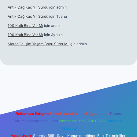
Antik Çağ Kaç Yıl Sürdü
için
admin
Antik Çağ Kaç Yıl Sürdü
için
Tuana
100 Katlı Bina Var Mı
için
admin
100 Katlı Bina Var Mı
için
Aybike
Motor Gelişim Yaşam Boyu Sürer Mi
için
admin
per.xyz
Reklam ve İletişim:
E-mail:
backlinkpaneli@gmail.com
Teams:
forumhizmeti@gmail.com
Whatsapp: 0262 606 0 726
Telegram:
@karabul
Yasal Uyarı:
Sitemiz, 5651 Sayılı Kanun gereğince Bilgi Teknolojileri