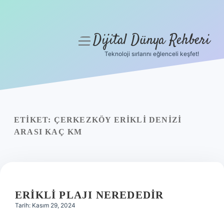
Dijital Dünya Rehberi
menüyü
aç
Teknoloji sırlarını eğlenceli keşfet!
Anasayfa
Gizlilik Politikası
Yasal Uyarı
ETIKET:
ÇERKEZKÖY ERIKLI DENIZI
ARASI KAÇ KM
Hakkımızda
ERIKLI PLAJI NEREDEDIR
Tarih: Kasım 29, 2024