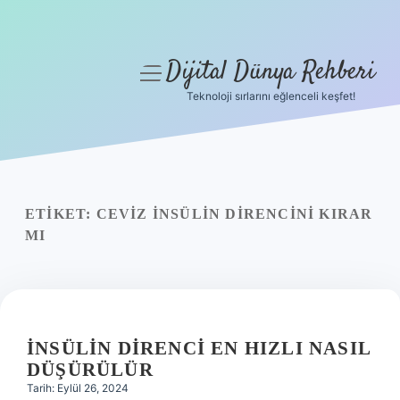
Dijital Dünya Rehberi
menüyü
aç
Teknoloji sırlarını eğlenceli keşfet!
Anasayfa
Gizlilik Politikası
Yasal Uyarı
ETIKET:
CEVIZ INSÜLIN DIRENCINI KIRAR
MI
Hakkımızda
İNSÜLIN DIRENCI EN HIZLI NASIL
DÜŞÜRÜLÜR
Tarih: Eylül 26, 2024