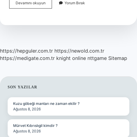
İNsülin
Devamını okuyun
Yorum Bırak
Direnci
En
Hızlı
Nasıl
Düşürülür
https://hepguler.com.tr
https://newold.com.tr
https://medigate.com.tr
knight online
nttgame
Sitemap
SIDEBAR
SON YAZILAR
Kuzu göbeği mantarı ne zaman ekilir ?
Ağustos 8, 2026
Mürvet Kıbrıslıgil kimdir ?
Ağustos 8, 2026