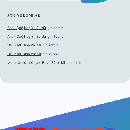
SON YORUMLAR
Antik Çağ Kaç Yıl Sürdü
için
admin
Antik Çağ Kaç Yıl Sürdü
için
Tuana
100 Katlı Bina Var Mı
için
admin
100 Katlı Bina Var Mı
için
Aybike
Motor Gelişim Yaşam Boyu Sürer Mi
için
admin
t güncel giriş
betexper.xyz
Reklam ve İletişim:
E-mail:
backlinkpaneli@gmail.com
Teams: