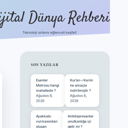
ijital Dünya Rehberi
Teknoloji sırlarını eğlenceli keşfet!
tulipbet günce
SIDEBAR
SON YAZILAR
Esenler
Kur’an-ı Kerim
Metrosu hangi
ne amaçla
mahallede ?
indirilmiştir ?
Ağustos 6,
Ağustos 6,
2026
2026
Ayakkabı
Antidepresanlar
vurmasından
unutkanlığa iyi
oluşan
gelir mi ?