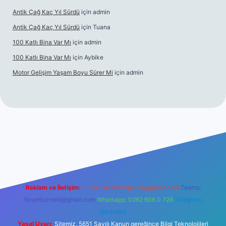
Antik Çağ Kaç Yıl Sürdü
için
admin
Antik Çağ Kaç Yıl Sürdü
için
Tuana
100 Katlı Bina Var Mı
için
admin
100 Katlı Bina Var Mı
için
Aybike
Motor Gelişim Yaşam Boyu Sürer Mi
için
admin
bet güncel giriş
betexper.xyz
Reklam ve İletişim:
E-mail:
backlinkpaneli@gmail.com
Teams:
forumhizmeti@gmail.com
Whatsapp: 0262 606 0 726
Telegram:
@karabul
Yasal Uyarı:
Sitemiz, 5651 Sayılı Kanun gereğince Bilgi Teknolojileri