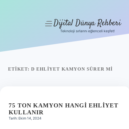
Dijital Dünya Rehberi
menüyü
aç
Teknoloji sırlarını eğlenceli keşfet!
Anasayfa
Gizlilik Politikası
Yasal Uyarı
ETIKET:
D EHLIYET KAMYON SÜRER MI
Hakkımızda
75 TON KAMYON HANGI EHLIYET
KULLANIR
Tarih: Ekim 14, 2024