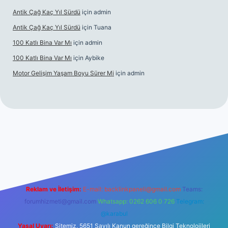
Antik Çağ Kaç Yıl Sürdü
için
admin
Antik Çağ Kaç Yıl Sürdü
için
Tuana
100 Katlı Bina Var Mı
için
admin
100 Katlı Bina Var Mı
için
Aybike
Motor Gelişim Yaşam Boyu Sürer Mi
için
admin
er.xyz
Reklam ve İletişim:
E-mail:
backlinkpaneli@gmail.com
Teams:
forumhizmeti@gmail.com
Whatsapp: 0262 606 0 726
Telegram:
@karabul
Yasal Uyarı:
Sitemiz, 5651 Sayılı Kanun gereğince Bilgi Teknolojileri