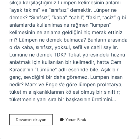
sıkça karşılaştığımız Lumpen kelimesinin anlamı
“ayak takımı” ve “sınıfsız” demektir. Lünper ne
demek? “Sınıfsız”, “kaba”, “cahil”, “fakir”, “aciz” gibi
anlamlarda kullanılmasına rağmen “lumpen”
kelimesinin ne anlama geldiğini hiç merak ettiniz
mi? Lümpen ne demek bulmaca? Bunların arasında
o da kaba, sınıfsız, yoksul, sefil ve cahil sayılır.
Lümüne ne demek TDK? Tokat yöresindeki hüznü
anlatmak için kullanılan bir kelimedir, hatta Cem
Karaca’nın “Lümüne” adlı eserinde bile. Aşık bir
genç, sevdiğini bir daha göremez. Lümpen insan
nedir? Marx ve Engels’e göre lümpen proletarya,
tüketim alışkanlıklarının kölesi olmuş bir sınıftır;
tüketmenin yanı sıra bir başkasının üretimini…
Lümpenlik
Devamını okuyun
Yorum Bırak
Ne
Demek
Tdk