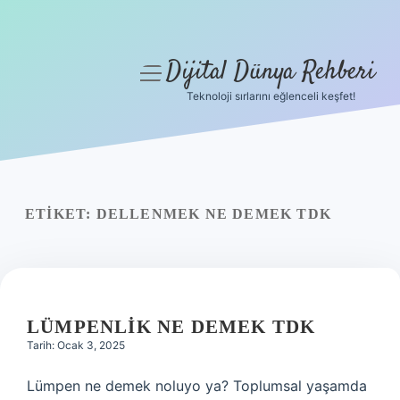
Dijital Dünya Rehberi
menüyü
aç
Teknoloji sırlarını eğlenceli keşfet!
Anasayfa
Gizlilik Politikası
Yasal Uyarı
ETIKET:
DELLENMEK NE DEMEK TDK
Hakkımızda
LÜMPENLIK NE DEMEK TDK
Tarih: Ocak 3, 2025
Lümpen ne demek noluyo ya? Toplumsal yaşamda