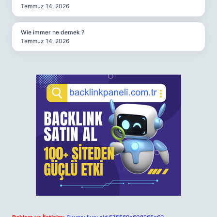
Temmuz 14, 2026
Wie immer ne demek ?
Temmuz 14, 2026