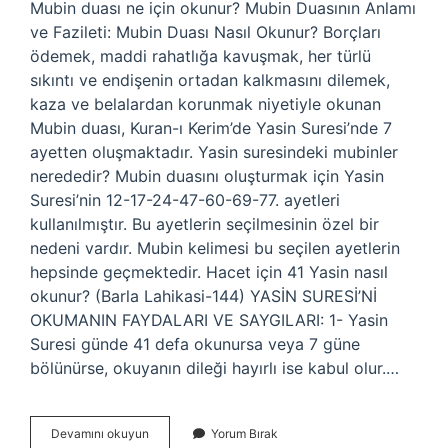
Mubin duası ne için okunur? Mubin Duasının Anlamı
ve Fazileti: Mubin Duası Nasıl Okunur? Borçları
ödemek, maddi rahatlığa kavuşmak, her türlü
sıkıntı ve endişenin ortadan kalkmasını dilemek,
kaza ve belalardan korunmak niyetiyle okunan
Mubin duası, Kuran-ı Kerim’de Yasin Suresi’nde 7
ayetten oluşmaktadır. Yasin suresindeki mubinler
nerededir? Mubin duasını oluşturmak için Yasin
Suresi’nin 12-17-24-47-60-69-77. ayetleri
kullanılmıştır. Bu ayetlerin seçilmesinin özel bir
nedeni vardır. Mubin kelimesi bu seçilen ayetlerin
hepsinde geçmektedir. Hacet için 41 Yasin nasıl
okunur? (Barla Lahikasi-144) YASİN SURESİ’Nİ
OKUMANIN FAYDALARI VE SAYGILARI: 1- Yasin
Suresi günde 41 defa okunursa veya 7 güne
bölünürse, okuyanın dileği hayırlı ise kabul olur.…
Döner
Devamını okuyun
Yorum Bırak