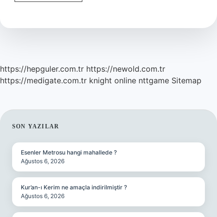
Yasin
Nasıl
Okunur
https://hepguler.com.tr
https://newold.com.tr
https://medigate.com.tr
knight online
nttgame
Sitemap
SIDEBAR
SON YAZILAR
Esenler Metrosu hangi mahallede ?
Ağustos 6, 2026
Kur’an-ı Kerim ne amaçla indirilmiştir ?
Ağustos 6, 2026