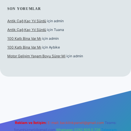
SON YORUMLAR
Antik Çağ Kaç Yıl Sürdü
için
admin
Antik Çağ Kaç Yıl Sürdü
için
Tuana
100 Katlı Bina Var Mı
için
admin
100 Katlı Bina Var Mı
için
Aybike
Motor Gelişim Yaşam Boyu Sürer Mi
için
admin
bet güncel giriş
betexper.xyz
Reklam ve İletişim:
E-mail:
backlinkpaneli@gmail.com
Teams:
forumhizmeti@gmail.com
Whatsapp: 0262 606 0 726
Telegram: