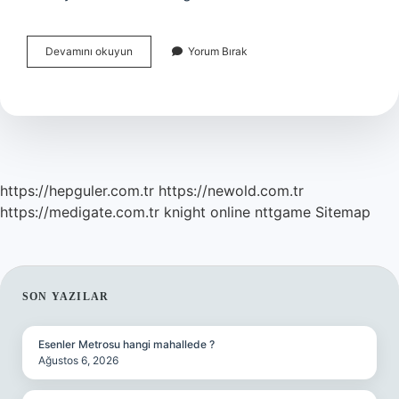
Bağlar
Devamını okuyun
Yorum Bırak
Belediyesi
Ne
Zaman
Kuruldu
https://hepguler.com.tr
https://newold.com.tr
https://medigate.com.tr
knight online
nttgame
Sitemap
SIDEBAR
SON YAZILAR
Esenler Metrosu hangi mahallede ?
Ağustos 6, 2026