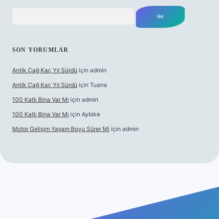
Arama
SON YORUMLAR
Antik Çağ Kaç Yıl Sürdü
için
admin
Antik Çağ Kaç Yıl Sürdü
için
Tuana
100 Katlı Bina Var Mı
için
admin
100 Katlı Bina Var Mı
için
Aybike
Motor Gelişim Yaşam Boyu Sürer Mi
için
admin
t güncel giriş
betexper.xyz