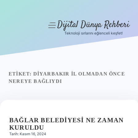
Dijital Dünya Rehberi
menüyü
aç
Teknoloji sırlarını eğlenceli keşfet!
Anasayfa
Gizlilik Politikası
Yasal Uyarı
ETIKET:
DIYARBAKIR IL OLMADAN ÖNCE
NEREYE BAĞLIYDI
Hakkımızda
BAĞLAR BELEDIYESI NE ZAMAN
KURULDU
Tarih: Kasım 16, 2024