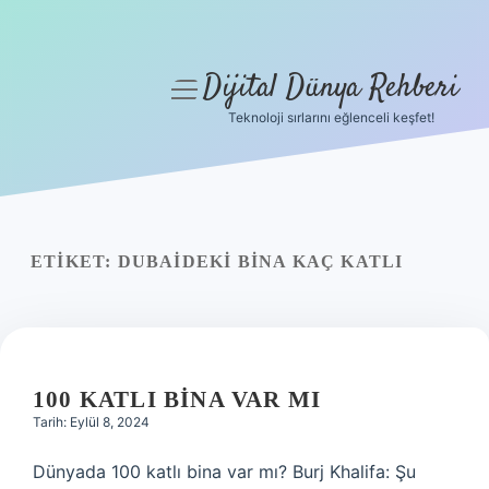
Dijital Dünya Rehberi
menüyü
aç
Teknoloji sırlarını eğlenceli keşfet!
Anasayfa
Gizlilik Politikası
Yasal Uyarı
ETIKET:
DUBAIDEKI BINA KAÇ KATLI
Hakkımızda
100 KATLI BINA VAR MI
Tarih: Eylül 8, 2024
Dünyada 100 katlı bina var mı? Burj Khalifa: Şu