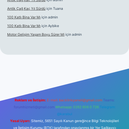
Antik Çağ Kaç Yıl Sürdü
için
Tuana
100 Katlı Bina Var Mı
için
admin
100 Katlı Bina Var Mı
için
Aybike
Motor Gelişim Yaşam Boyu Sürer Mi
için
admin
et güncel giriş
betexper.xyz
Reklam ve İletişim:
E-mail:
backlinkpaneli@gmail.com
Teams:
forumhizmeti@gmail.com
Whatsapp: 0262 606 0 726
Telegram:
@karabul
Yasal Uyarı:
Sitemiz, 5651 Sayılı Kanun gereğince Bilgi Teknolojileri
ve İletişim Kurumu (BTK) tarafından onaylanmış bir Yer Sağlayıcı