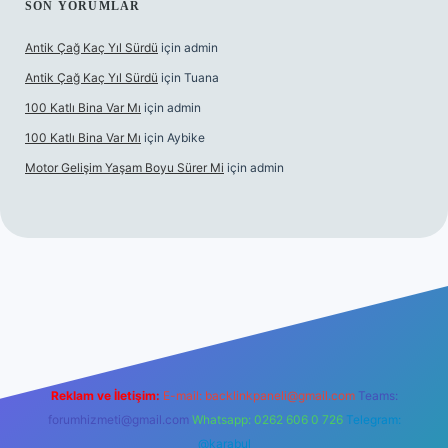
SON YORUMLAR
Antik Çağ Kaç Yıl Sürdü
için
admin
Antik Çağ Kaç Yıl Sürdü
için
Tuana
100 Katlı Bina Var Mı
için
admin
100 Katlı Bina Var Mı
için
Aybike
Motor Gelişim Yaşam Boyu Sürer Mi
için
admin
et güncel giriş
betexper.xyz
Reklam ve İletişim:
E-mail:
backlinkpaneli@gmail.com
Teams:
forumhizmeti@gmail.com
Whatsapp: 0262 606 0 726
Telegram:
@karabul