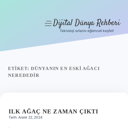
Dijital Dünya Rehberi
menüyü
aç
Teknoloji sırlarını eğlenceli keşfet!
Anasayfa
Gizlilik Politikası
Yasal Uyarı
ETIKET:
DÜNYANIN EN ESKI AĞACI
NEREDEDIR
Hakkımızda
ILK AĞAÇ NE ZAMAN ÇIKTI
Tarih: Aralık 22, 2024