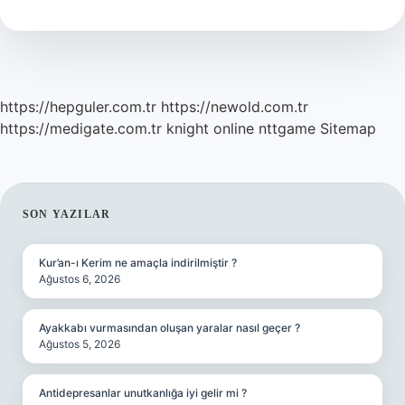
Zaman
Çıktı
https://hepguler.com.tr
https://newold.com.tr
https://medigate.com.tr
knight online
nttgame
Sitemap
SIDEBAR
SON YAZILAR
Kur’an-ı Kerim ne amaçla indirilmiştir ?
Ağustos 6, 2026
Ayakkabı vurmasından oluşan yaralar nasıl geçer ?
Ağustos 5, 2026
Antidepresanlar unutkanlığa iyi gelir mi ?