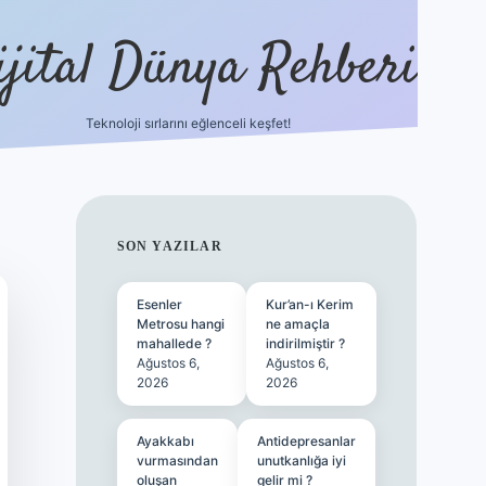
ijital Dünya Rehberi
Teknoloji sırlarını eğlenceli keşfet!
tulipbet güncel 
SIDEBAR
SON YAZILAR
Esenler
Kur’an-ı Kerim
Metrosu hangi
ne amaçla
mahallede ?
indirilmiştir ?
Ağustos 6,
Ağustos 6,
2026
2026
Ayakkabı
Antidepresanlar
vurmasından
unutkanlığa iyi
oluşan
gelir mi ?