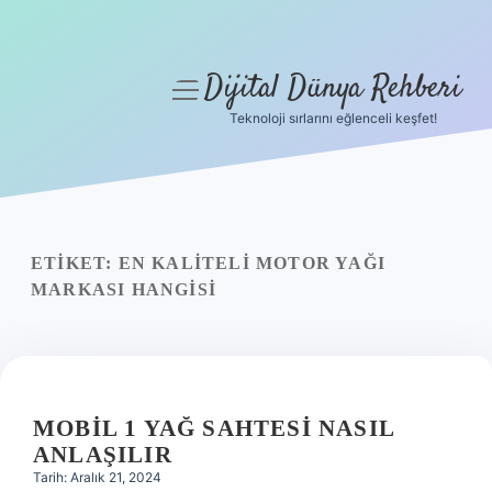
Dijital Dünya Rehberi
menüyü
aç
Teknoloji sırlarını eğlenceli keşfet!
Anasayfa
Gizlilik Politikası
Yasal Uyarı
ETIKET:
EN KALITELI MOTOR YAĞI
MARKASI HANGISI
Hakkımızda
MOBIL 1 YAĞ SAHTESI NASIL
ANLAŞILIR
Tarih: Aralık 21, 2024