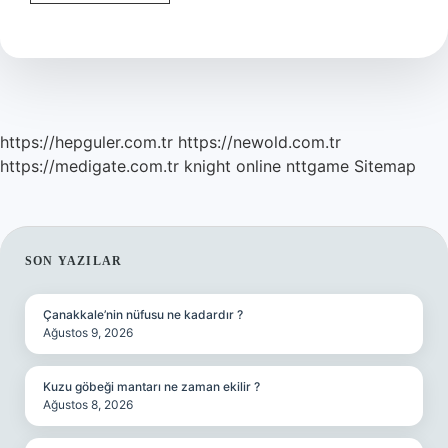
1
Yağ
Sahtesi
Nasıl
Anlaşılır
https://hepguler.com.tr
https://newold.com.tr
https://medigate.com.tr
knight online
nttgame
Sitemap
SIDEBAR
SON YAZILAR
Çanakkale’nin nüfusu ne kadardır ?
Ağustos 9, 2026
Kuzu göbeği mantarı ne zaman ekilir ?
Ağustos 8, 2026