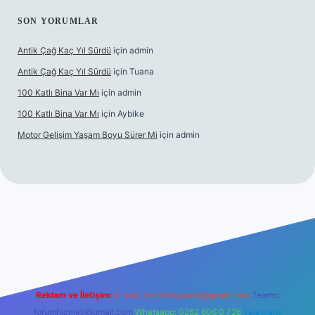
SON YORUMLAR
Antik Çağ Kaç Yıl Sürdü
için
admin
Antik Çağ Kaç Yıl Sürdü
için
Tuana
100 Katlı Bina Var Mı
için
admin
100 Katlı Bina Var Mı
için
Aybike
Motor Gelişim Yaşam Boyu Sürer Mi
için
admin
bet güncel giriş
betexper.xyz
Reklam ve İletişim:
E-mail:
backlinkpaneli@gmail.com
Teams:
forumhizmeti@gmail.com
Whatsapp: 0262 606 0 726
Telegram: