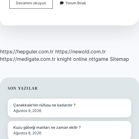
Ezan
Devamını okuyun
Yorum Bırak
Neden
1
Saat
Erken
Okunur
https://hepguler.com.tr
https://newold.com.tr
https://medigate.com.tr
knight online
nttgame
Sitemap
SIDEBAR
SON YAZILAR
Çanakkale’nin nüfusu ne kadardır ?
Ağustos 9, 2026
Kuzu göbeği mantarı ne zaman ekilir ?
Ağustos 8, 2026