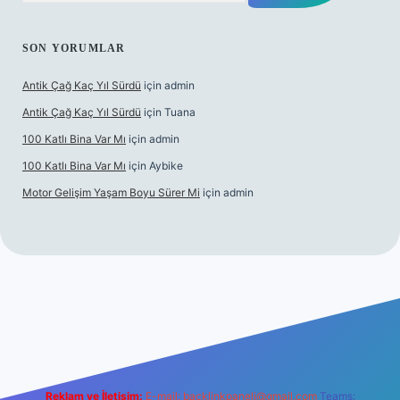
SON YORUMLAR
Antik Çağ Kaç Yıl Sürdü
için
admin
Antik Çağ Kaç Yıl Sürdü
için
Tuana
100 Katlı Bina Var Mı
için
admin
100 Katlı Bina Var Mı
için
Aybike
Motor Gelişim Yaşam Boyu Sürer Mi
için
admin
t güncel giriş
betexper.xyz
Reklam ve İletişim:
E-mail:
backlinkpaneli@gmail.com
Teams: