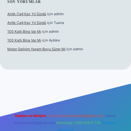
SON YORUMLAR
Antik Çağ Kaç Yıl Sürdü
için
admin
Antik Çağ Kaç Yıl Sürdü
için
Tuana
100 Katlı Bina Var Mı
için
admin
100 Katlı Bina Var Mı
için
Aybike
Motor Gelişim Yaşam Boyu Sürer Mi
için
admin
et güncel giriş
betexper.xyz
Reklam ve İletişim:
E-mail:
backlinkpaneli@gmail.com
Teams:
forumhizmeti@gmail.com
Whatsapp: 0262 606 0 726
Telegram:
@karabul