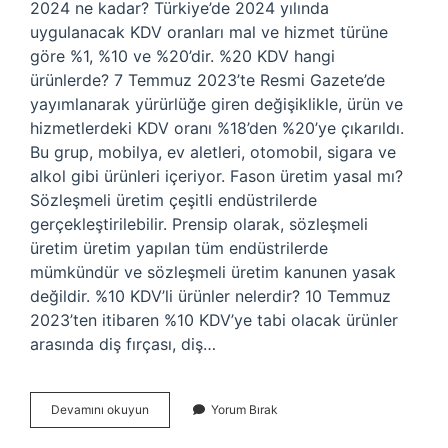
2024 ne kadar? Türkiye’de 2024 yılında
uygulanacak KDV oranları mal ve hizmet türüne
göre %1, %10 ve %20’dir. %20 KDV hangi
ürünlerde? 7 Temmuz 2023’te Resmi Gazete’de
yayımlanarak yürürlüğe giren değişiklikle, ürün ve
hizmetlerdeki KDV oranı %18’den %20’ye çıkarıldı.
Bu grup, mobilya, ev aletleri, otomobil, sigara ve
alkol gibi ürünleri içeriyor. Fason üretim yasal mı?
Sözleşmeli üretim çeşitli endüstrilerde
gerçekleştirilebilir. Prensip olarak, sözleşmeli
üretim üretim yapılan tüm endüstrilerde
mümkündür ve sözleşmeli üretim kanunen yasak
değildir. %10 KDV’li ürünler nelerdir? 10 Temmuz
2023’ten itibaren %10 KDV’ye tabi olacak ürünler
arasında diş fırçası, diş…
Fason
Devamını okuyun
Yorum Bırak
Kdv
Oranı