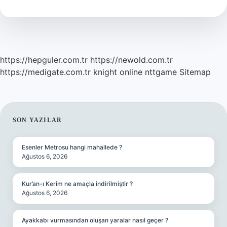
Nedir
https://hepguler.com.tr
https://newold.com.tr
https://medigate.com.tr
knight online
nttgame
Sitemap
SIDEBAR
SON YAZILAR
Esenler Metrosu hangi mahallede ?
Ağustos 6, 2026
Kur’an-ı Kerim ne amaçla indirilmiştir ?
Ağustos 6, 2026
Ayakkabı vurmasından oluşan yaralar nasıl geçer ?