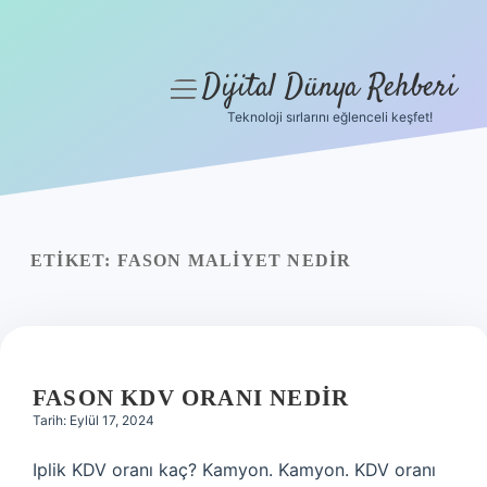
Dijital Dünya Rehberi
menüyü
aç
Teknoloji sırlarını eğlenceli keşfet!
Anasayfa
Gizlilik Politikası
Yasal Uyarı
ETIKET:
FASON MALIYET NEDIR
Hakkımızda
FASON KDV ORANI NEDIR
Tarih: Eylül 17, 2024
Iplik KDV oranı kaç? Kamyon. Kamyon. KDV oranı